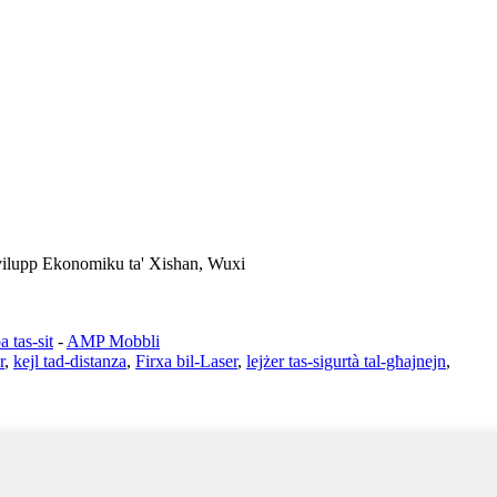
Żvilupp Ekonomiku ta' Xishan, Wuxi
 tas-sit
-
AMP Mobbli
r
,
kejl tad-distanza
,
Firxa bil-Laser
,
lejżer tas-sigurtà tal-għajnejn
,