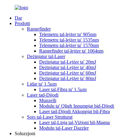
Dar
Prodotti
Rangefinder
Telemetru tal-lejżer ta' 905nm
Telemetru tal-lejżer ta' 1535nm
Telemetru tal-lejżer ta' 1570nm
Rangefinder tal-lejżer ta' 1064nm
Deżinjatur tal-Laser
Deżinjatur tal-Lejżer ta' 20mJ
Deżinjatur tal-Lejżer ta' 40mJ
Deżinjatur tal-Lejżer ta' 60mJ
Deżinjatur tal-Lejżer ta' 80mJ
Lidar ta' 1.5μm
Laser tal-Fibra ta' 1.5μm
Laser tad-Dijodi
Munzelli
Modulu ta' Qligħ Ippumpjat bid-Dijodi
Laser tad-Dijodi Akkoppjat bil-Fibra
Sors tal-Laser Strutturat
Laser tal-Linja tal-Viżjoni bil-Magna
Modulu tal-Laser Dazzler
Soluzzjoni