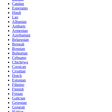
Catalan
Esperanto
Hindi
Lao
Albanian
Amharic
Armenian
Azerbaijani
Belarusian
Bengali
Bosnian
Bulgarian
Cebuano
Chichewa
Corsican
Croatian
Dutch
Estonian
Filipino
Finnish
Frisian
Galician
Georgian
Gujarati
Haitian