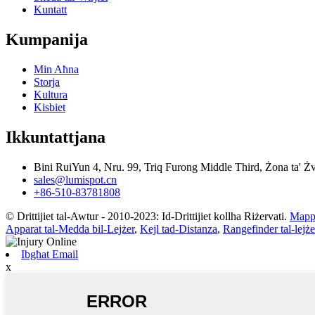
Kuntatt
Kumpanija
Min Aħna
Storja
Kultura
Kisbiet
Ikkuntattjana
Bini RuiYun 4, Nru. 99, Triq Furong Middle Third, Żona ta' 
sales@lumispot.cn
+86-510-83781808
© Drittijiet tal-Awtur - 2010-2023: Id-Drittijiet kollha Riżervati.
Mappa
Apparat tal-Medda bil-Lejżer
,
Kejl tad-Distanza
,
Rangefinder tal-lejże
Ibgħat Email
x