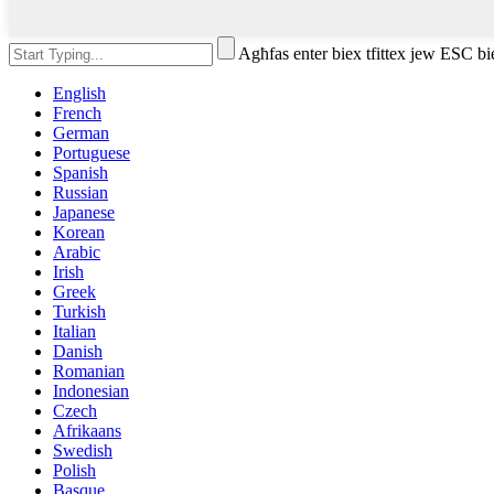
Agħfas enter biex tfittex jew ESC bi
English
French
German
Portuguese
Spanish
Russian
Japanese
Korean
Arabic
Irish
Greek
Turkish
Italian
Danish
Romanian
Indonesian
Czech
Afrikaans
Swedish
Polish
Basque