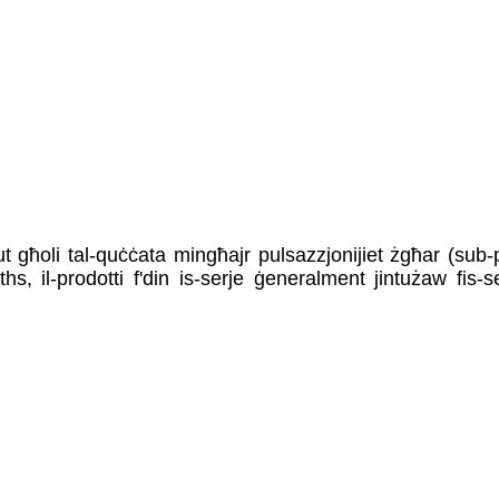
utput għoli tal-quċċata mingħajr pulsazzjonijiet żgħar (sub-
hs, il-prodotti f'din is-serje ġeneralment jintużaw fis-se