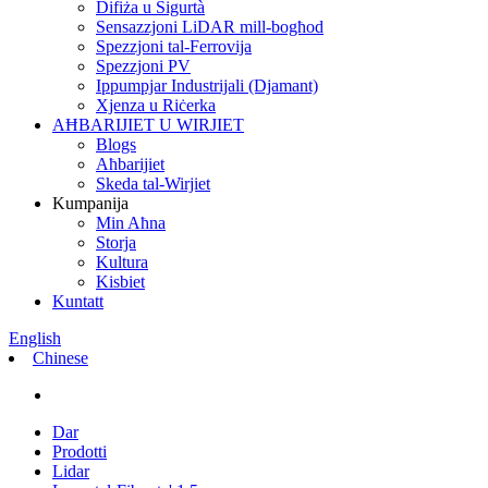
Difiża u Sigurtà
Sensazzjoni LiDAR mill-bogħod
Spezzjoni tal-Ferrovija
Spezzjoni PV
Ippumpjar Industrijali (Djamant)
Xjenza u Riċerka
AĦBARIJIET U WIRJIET
Blogs
Aħbarijiet
Skeda tal-Wirjiet
Kumpanija
Min Aħna
Storja
Kultura
Kisbiet
Kuntatt
English
Chinese
Dar
Prodotti
Lidar