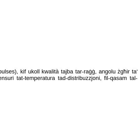
pulses), kif ukoll kwalità tajba tar-raġġ, angolu żgħir ta'
nsuri tat-temperatura tad-distribuzzjoni, fil-qasam tal-