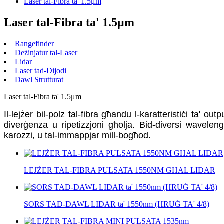
Laser tal-Fibra ta' 1.5μm
Laser tal-Fibra ta' 1.5μm
Rangefinder
Deżinjatur tal-Laser
Lidar
Laser tad-Dijodi
Dawl Strutturat
Laser tal-Fibra ta' 1.5μm
Il-lejżer bil-polz tal-fibra għandu l-karatteristiċi ta' o
diverġenza u ripetizzjoni għolja. Bid-diversi wavelengt
karozzi, u tal-immappjar mill-bogħod.
LEJŻER TAL-FIBRA PULSATA 1550NM GĦAL LIDAR
SORS TAD-DAWL LIDAR ta' 1550nm (ĦRUĠ TA' 4/8)