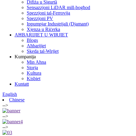
Difiża u Sigurtà
Sensazzjoni LiDAR mill-bogħod
Spezzjoni tal-Ferrovija
Spezzjoni PV
Ippumpjar Industrijali (Djamant)
Xjenza u Riċerka
AĦBARIJIET U WIRJIET
Blogs
Aħbarijiet
Skeda tal-Wirjiet
Kumpanija
Min Aħna
Storja
Kultura
Kisbiet
Kuntatt
English
Chinese
-->
-->
-->