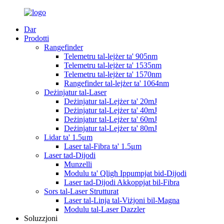
Dar
Prodotti
Rangefinder
Telemetru tal-lejżer ta' 905nm
Telemetru tal-lejżer ta' 1535nm
Telemetru tal-lejżer ta' 1570nm
Rangefinder tal-lejżer ta' 1064nm
Deżinjatur tal-Laser
Deżinjatur tal-Lejżer ta' 20mJ
Deżinjatur tal-Lejżer ta' 40mJ
Deżinjatur tal-Lejżer ta' 60mJ
Deżinjatur tal-Lejżer ta' 80mJ
Lidar ta' 1.5μm
Laser tal-Fibra ta' 1.5μm
Laser tad-Dijodi
Munzelli
Modulu ta' Qligħ Ippumpjat bid-Dijodi
Laser tad-Dijodi Akkoppjat bil-Fibra
Sors tal-Laser Strutturat
Laser tal-Linja tal-Viżjoni bil-Magna
Modulu tal-Laser Dazzler
Soluzzjoni