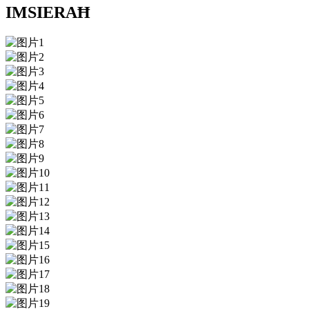
IMSIERAĦ