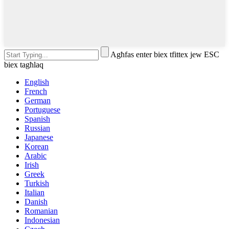
Agħfas enter biex tfittex jew ESC
biex tagħlaq
English
French
German
Portuguese
Spanish
Russian
Japanese
Korean
Arabic
Irish
Greek
Turkish
Italian
Danish
Romanian
Indonesian