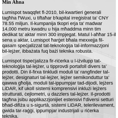
Min Aħna
Lumispot twaqqfet fl-2010, bil-kwartieri ġenerali
tagħha f'Wuxi, u tiftaħar b'kapital irreġistrat ta' CNY
78.55 miljun. Il-kumpanija tkopri erja ta' madwar
14,000 metru kwadru u hija mħaddma minn tim
dedikat ta' aktar minn 300 impjegat. Matul l-aħħar 15-il
sena u aktar, Lumispot ħarġet bħala mexxejja fil-
qasam speċjalizzat tat-teknoloġija tal-informazzjoni
bil-lejżer, ibbażata fuq bażi teknika robusta.
Lumispot tispeċjalizza fir-riċerka u l-iżvilupp tat-
teknoloġija tal-lejżer, u tipprovdi portafoll divers ta’
prodotti. Din il-firxa tinkludi moduli ta’ rangfinder tal-
lejżer, designaturi tal-lejżer, lejżer semikonduttur ta’
qawwa għolja, moduli tal-ippumpjar tad-dijodi, lejżers
LiDAR, kif ukoll sistemi komprensivi inklużi lejżers
strutturati, ċejlometri, u dazzlers tal-lejżer. Il-prodotti
tagħna jsibu applikazzjonijiet estensivi f’diversi setturi
bħad-difiża u s-sigurtà, sistemi LiDAR, telerilevament,
gwida tar-raġġi, ippumpjar industrijali u riċerka
teknika.