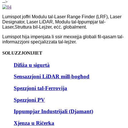
-->
Lumispot joffri Modulu tal-Laser Range Finder (LRF), Laser
Designator, Laser LiDAR, Modulu tal-Ippumpjar tal-
Laser,
Struttura bil-Lejżer, eċċ. globalment.
Lumispot hija impenjata li ssir mexxejja globali fil-qasam tal-
informazzjoni speċjalizzata tal-lejżer.
SOLUZZJONIJIET
Difiża u sigurtà
Sensazzjoni LiDAR mill-bogħod
Spezzjoni tal-Ferrovija
Spezzjoni PV
Ippumpjar Industrijali (Djamant)
Xjenza u Riċerka