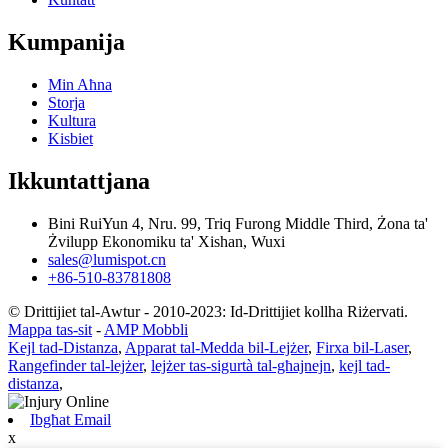
Kumpanija
Min Aħna
Storja
Kultura
Kisbiet
Ikkuntattjana
Bini RuiYun 4, Nru. 99, Triq Furong Middle Third, Żona ta'
Żvilupp Ekonomiku ta' Xishan, Wuxi
sales@lumispot.cn
+86-510-83781808
© Drittijiet tal-Awtur - 2010-2023: Id-Drittijiet kollha Riżervati.
Mappa tas-sit
-
AMP Mobbli
Kejl tad-Distanza
,
Apparat tal-Medda bil-Lejżer
,
Firxa bil-Laser
,
Rangefinder tal-lejżer
,
lejżer tas-sigurtà tal-għajnejn
,
kejl tad-
distanza
,
Ibgħat Email
x