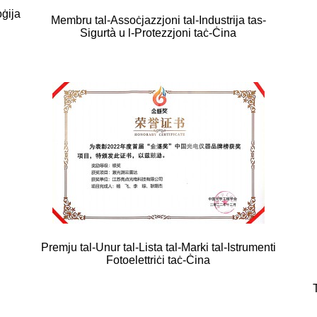
oġija
Membru tal-Assoċjazzjoni tal-Industrija tas-
Sigurtà u l-Protezzjoni taċ-Ċina
Premju tal-Unur tal-Lista tal-Marki tal-Istrumenti
Fotoelettriċi taċ-Ċina