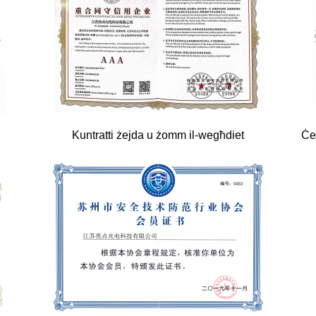
Kuntratti żejda u żomm il-wegħdiet
Ċer