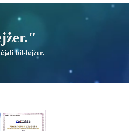
jżer."
jali bil-lejżer.