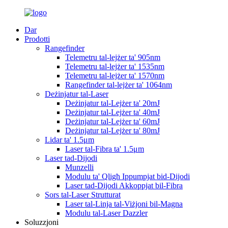
Dar
Prodotti
Rangefinder
Telemetru tal-lejżer ta' 905nm
Telemetru tal-lejżer ta' 1535nm
Telemetru tal-lejżer ta' 1570nm
Rangefinder tal-lejżer ta' 1064nm
Deżinjatur tal-Laser
Deżinjatur tal-Lejżer ta' 20mJ
Deżinjatur tal-Lejżer ta' 40mJ
Deżinjatur tal-Lejżer ta' 60mJ
Deżinjatur tal-Lejżer ta' 80mJ
Lidar ta' 1.5μm
Laser tal-Fibra ta' 1.5μm
Laser tad-Dijodi
Munzelli
Modulu ta' Qligħ Ippumpjat bid-Dijodi
Laser tad-Dijodi Akkoppjat bil-Fibra
Sors tal-Laser Strutturat
Laser tal-Linja tal-Viżjoni bil-Magna
Modulu tal-Laser Dazzler
Soluzzjoni