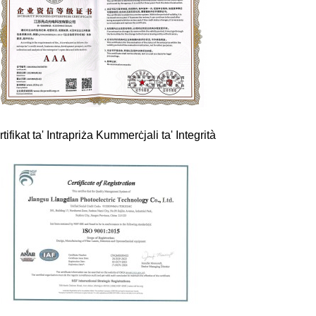
tifikat ta' Intrapriża Kummerċjali ta' Integrità