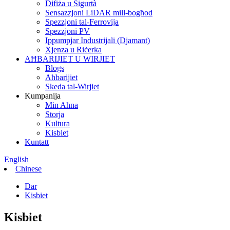
Difiża u Sigurtà
Sensazzjoni LiDAR mill-bogħod
Spezzjoni tal-Ferrovija
Spezzjoni PV
Ippumpjar Industrijali (Djamant)
Xjenza u Riċerka
AĦBARIJIET U WIRJIET
Blogs
Aħbarijiet
Skeda tal-Wirjiet
Kumpanija
Min Aħna
Storja
Kultura
Kisbiet
Kuntatt
English
Chinese
Dar
Kisbiet
Kisbiet