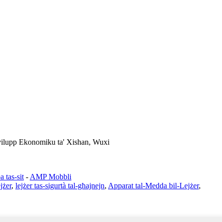
Żvilupp Ekonomiku ta' Xishan, Wuxi
 tas-sit
-
AMP Mobbli
jżer
,
lejżer tas-sigurtà tal-għajnejn
,
Apparat tal-Medda bil-Lejżer
,