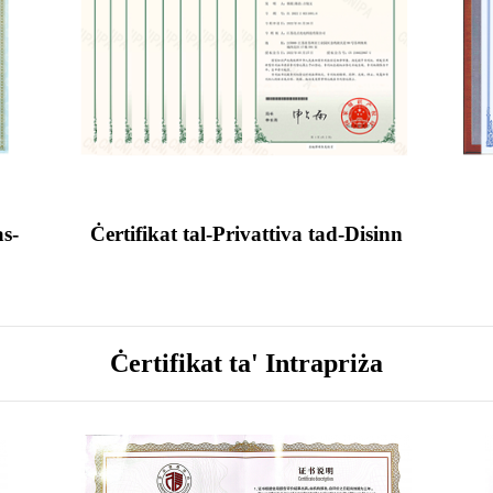
as-
Ċertifikat tal-Privattiva tad-Disinn
Ċertifikat ta' Intrapriża