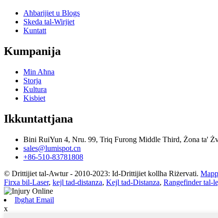
Aħbarijiet u Blogs
Skeda tal-Wirjiet
Kuntatt
Kumpanija
Min Aħna
Storja
Kultura
Kisbiet
Ikkuntattjana
Bini RuiYun 4, Nru. 99, Triq Furong Middle Third, Żona ta' 
sales@lumispot.cn
+86-510-83781808
© Drittijiet tal-Awtur - 2010-2023: Id-Drittijiet kollha Riżervati.
Mappa
Firxa bil-Laser
,
kejl tad-distanza
,
Kejl tad-Distanza
,
Rangefinder tal-le
Ibgħat Email
x