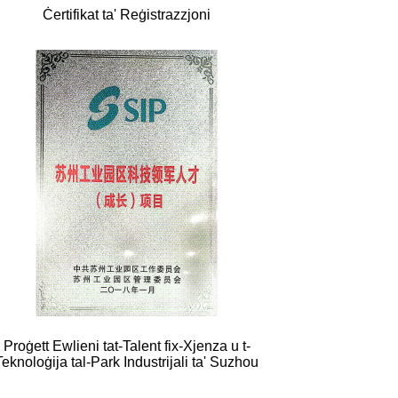
Ċertifikat ta' Reġistrazzjoni
Proġett Ewlieni tat-Talent fix-Xjenza u t-
Teknoloġija tal-Park Industrijali ta' Suzhou