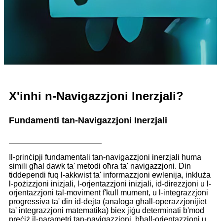
X'inhi n-Navigazzjoni Inerzjali?
Fundamenti tan-Navigazzjoni Inerzjali
Il-prinċipji fundamentali tan-navigazzjoni inerzjali huma
simili għal dawk ta' metodi oħra ta' navigazzjoni. Din
tiddependi fuq l-akkwist ta' informazzjoni ewlenija, inkluża
l-pożizzjoni inizjali, l-orjentazzjoni inizjali, id-direzzjoni u l-
orjentazzjoni tal-moviment f'kull mument, u l-integrazzjoni
progressiva ta' din id-dejta (analoga għall-operazzjonijiet
ta' integrazzjoni matematika) biex jiġu determinati b'mod
preċiż il-parametri tan-navigazzjoni, bħall-orjentazzjoni u