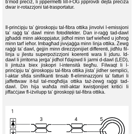
b'mod preċiż, li jippermetti lill-FOG jipprovdi dejta preċiża
dwar ir-rotazzjoni tat-trasportatur.
Il-prinċipju ta' ġiroskopju tal-fibra ottika jinvolvi l-emissjoni
ta' raġġ ta' dawl minn fotoditekter. Dan ir-raġġ tad-dawl
jgħaddi minn akkoppjatur, jidħol minn tarf wieħed u joħroġ
minn tarf ieħor. Imbagħad jivvjaġġa minn linja ottika. Żewġ
raġġi ta' dawl, ġejjin minn direzzjonijiet differenti, jidħlu fil-
linja u jlestu superpożizzjoni koerenti wara li jduru. Id-
dawl li jirritorna jerġa' jidħol f'dajowd li jarmi d-dawl (LED),
li jintuża biex jiskopri l-intensità tiegħu. Filwaqt li l-
prinċipju ta' ġiroskopju tal-fibra ottika jista' jidher sempliċi,
l-aktar sfida sinifikanti tinsab fl-eliminazzjoni ta' fatturi li
jaffettwaw it-tul tal-mogħdija ottika taż-żewġ raġġi tad-
dawl. Din hija waħda mill-aktar kwistjonijiet kritiċi li
jiffaċċjaw fl-iżvilupp ta' ġiroskopji tal-fibra ottika.