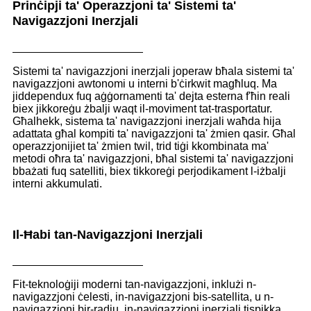
Prinċipji ta' Operazzjoni ta' Sistemi ta'
Navigazzjoni Inerzjali
Sistemi ta' navigazzjoni inerzjali joperaw bħala sistemi ta'
navigazzjoni awtonomi u interni b'ċirkwit magħluq. Ma
jiddependux fuq aġġornamenti ta' dejta esterna f'ħin reali
biex jikkoreġu żbalji waqt il-moviment tat-trasportatur.
Għalhekk, sistema ta' navigazzjoni inerzjali waħda hija
adattata għal kompiti ta' navigazzjoni ta' żmien qasir. Għal
operazzjonijiet ta' żmien twil, trid tiġi kkombinata ma'
metodi oħra ta' navigazzjoni, bħal sistemi ta' navigazzjoni
bbażati fuq satelliti, biex tikkoreġi perjodikament l-iżbalji
interni akkumulati.
Il-Ħabi tan-Navigazzjoni Inerzjali
Fit-teknoloġiji moderni tan-navigazzjoni, inklużi n-
navigazzjoni ċelesti, in-navigazzjoni bis-satellita, u n-
navigazzjoni bir-radju, in-navigazzjoni inerzjali tispikka