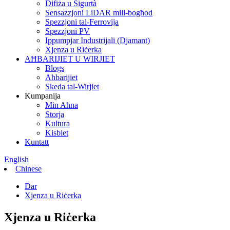
Difiża u Sigurtà
Sensazzjoni LiDAR mill-bogħod
Spezzjoni tal-Ferrovija
Spezzjoni PV
Ippumpjar Industrijali (Djamant)
Xjenza u Riċerka
AĦBARIJIET U WIRJIET
Blogs
Aħbarijiet
Skeda tal-Wirjiet
Kumpanija
Min Aħna
Storja
Kultura
Kisbiet
Kuntatt
English
Chinese
Dar
Xjenza u Riċerka
Xjenza u Riċerka