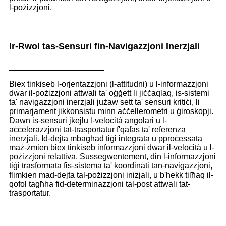
l-pożizzjoni.
Ir-Rwol tas-Sensuri fin-Navigazzjoni Inerzjali
Biex tinkiseb l-orjentazzjoni (l-attitudni) u l-informazzjoni
dwar il-pożizzjoni attwali ta' oġġett li jiċċaqlaq, is-sistemi
ta' navigazzjoni inerzjali jużaw sett ta' sensuri kritiċi, li
primarjament jikkonsistu minn aċċellerometri u ġiroskopji.
Dawn is-sensuri jkejlu l-veloċità angolari u l-
aċċelerazzjoni tat-trasportatur f'qafas ta' referenza
inerzjali. Id-dejta mbagħad tiġi integrata u pproċessata
maż-żmien biex tinkiseb informazzjoni dwar il-veloċità u l-
pożizzjoni relattiva. Sussegwentement, din l-informazzjoni
tiġi trasformata fis-sistema ta' koordinati tan-navigazzjoni,
flimkien mad-dejta tal-pożizzjoni inizjali, u b'hekk tilħaq il-
qofol tagħha fid-determinazzjoni tal-post attwali tat-
trasportatur.