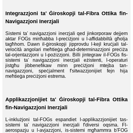
Integrazzjoni ta' Ġiroskopji tal-Fibra Ottika fin-
Navigazzjoni Inerzjali
Sistemi ta' navigazzjoni inerzjali qed jinkorporaw dejjem
aktar FOGs minħabba l-preċiżjoni u l-affidabbiltà għolja
tagħhom. Dawn il-ġiroskopji jipprovdu l-kejl kruċjali tal-
veloċità angolari meħtieġa għad-determinazzjoni preċiża
tal-orjentazzjoni u l-pożizzjoni. Billi jintegraw il-FOGs fis-
sistemi ta' navigazzjoni inerzjali eżistenti, l-operaturi
jistgħu jibbenefikaw minn preċiżjoni mtejba tan-
navigazzjoni, speċjalment f'sitwazzjonijiet fejn hija
meħtieġa preċiżjoni estrema.
Applikazzjonijiet ta' Ġiroskopji tal-Fibra Ottika
fin-Navigazzjoni Inerzjali
L-inklużjoni tal-FOGs espandiet l-applikazzjonijiet tas-
sistemi ta' navigazzjoni inerzjali f'diversi oqsma. Fl-
aerospazju u l-avjazzjoni, is-sistemi mgħammra b'FOG