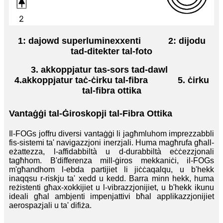
1: dajowd superluminexxenti
2: dijodu
tad-ditekter tal-foto
3. akkoppjatur tas-sors tad-dawl
4.
akkoppjatur taċ-ċirku tal-fibra
5. ċirku
tal-fibra ottika
Vantaġġi tal-Ġiroskopji tal-Fibra Ottika
Il-FOGs joffru diversi vantaġġi li jagħmluhom imprezzabbli
fis-sistemi ta' navigazzjoni inerzjali. Huma magħrufa għall-
eżattezza, l-affidabbiltà u d-durabbiltà eċċezzjonali
tagħhom. B'differenza mill-ġiros mekkaniċi, il-FOGs
m'għandhom l-ebda partijiet li jiċċaqalqu, u b'hekk
inaqqsu r-riskju ta' xedd u kedd. Barra minn hekk, huma
reżistenti għax-xokkijiet u l-vibrazzjonijiet, u b'hekk ikunu
ideali għal ambjenti impenjattivi bħal applikazzjonijiet
aerospazjali u ta' difiża.