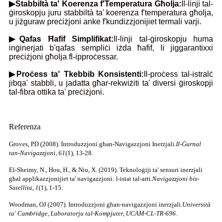
▶Stabbiltà ta' Koerenza f'Temperatura Għolja:
Il-linji tal-
ġiroskopju juru stabbiltà ta' koerenza f'temperatura għolja,
u jiżguraw preċiżjoni anke f'kundizzjonijiet termali varji.
▶Qafas Ħafif Simplifikat:
Il-linji tal-ġiroskopju huma
inġinerjati b'qafas sempliċi iżda ħafif, li jiggarantixxi
preċiżjoni għolja fl-ipproċessar.
▶Proċess ta' Tkebbib Konsistenti:
Il-proċess tal-istralċ
jibqa' stabbli, u jadatta għar-rekwiżiti ta' diversi ġiroskopji
tal-fibra ottika ta' preċiżjoni.
Referenza
Groves, PD (2008). Introduzzjoni għan-Navigazzjoni Inerzjali.
Il-Ġurnal
tan-Navigazzjoni, 61
(1), 13-28.
El-Sheimy, N., Hou, H., & Niu, X. (2019). Teknoloġiji ta' sensuri inerzjali
għal applikazzjonijiet ta' navigazzjoni: l-istat tal-arti.
Navigazzjoni bis-
Satellita, 1
(1), 1-15.
Woodman, OJ (2007). Introduzzjoni għan-navigazzjoni inerzjali.
Università
ta' Cambridge, Laboratorju tal-Kompjuter, UCAM-CL-TR-696
.