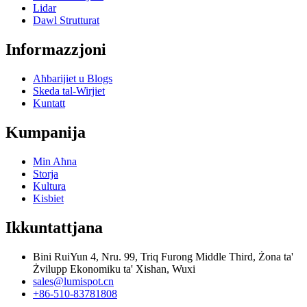
Lidar
Dawl Strutturat
Informazzjoni
Aħbarijiet u Blogs
Skeda tal-Wirjiet
Kuntatt
Kumpanija
Min Aħna
Storja
Kultura
Kisbiet
Ikkuntattjana
Bini RuiYun 4, Nru. 99, Triq Furong Middle Third, Żona ta'
Żvilupp Ekonomiku ta' Xishan, Wuxi
sales@lumispot.cn
+86-510-83781808