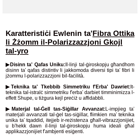
Karatteristiċi Ewlenin ta'
Fibra Ottika
li Żżomm il-Polarizzazzjoni G
kojl
tal-yro
▶Disinn ta' Qafas Uniku:
Il-linji tal-ġiroskopju għandhom
disinn ta' qafas distintiv li jakkomoda diversi tipi ta' fibri li
jżommu l-polarizzazzjoni bil-faċilità.
▶Teknika ta' Tkebbib Simmetriku f'Erba' Dawriet:
It-
teknika tal-istralċ simmetriku f'erba' darbiet timminimizza l-
effett Shupe, u tiżgura kejl preċiż u affidabbli.
▶Materjal tal-Ġell tas-Siġillar Avvanzat:
L-impjieg ta'
materjali avvanzati tal-ġel tas-siġillar, flimkien ma' teknika
unika ta' tqaddid, itejjeb ir-reżistenza għall-vibrazzjonijiet,
u b'hekk dawn il-linji tal-ġiroskopju huma ideali għal
applikazzjonijiet f'ambjenti esiġenti.