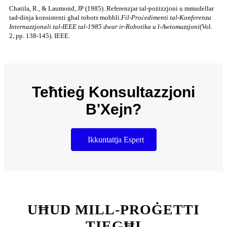
Chatila, R., & Laumond, JP (1985). Referenzjar tal-pożizzjoni u mmudellar
tad-dinja konsistenti għal robots mobbli.
Fil-Proċedimenti tal-Konferenza
Internazzjonali tal-IEEE tal-1985 dwar ir-Robotika u l-Awtomazzjoni
(Vol.
2, pp. 138-145). IEEE.
Teħtieġ Konsultazzjoni
B'Xejn?
Ikkuntattja Espert
UĦUD MILL-PROĠETTI
TIEGĦI