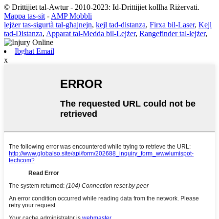
© Drittijiet tal-Awtur - 2010-2023: Id-Drittijiet kollha Riżervati.
Mappa tas-sit
-
AMP Mobbli
lejżer tas-sigurtà tal-għajnejn
,
kejl tad-distanza
,
Firxa bil-Laser
,
Kejl
tad-Distanza
,
Apparat tal-Medda bil-Lejżer
,
Rangefinder tal-lejżer
,
Ibgħat Email
x