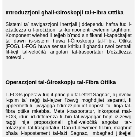
Introduzzjoni għall-Ġiroskopji tal-Fibra Ottika
Sistemi ta' navigazzjoni inerzjali jiddependu ħafna fuq l-
eżattezza u l-preċiżjoni tal-komponenti ewlenin tagħhom.
Komponent wieħed li tejjeb b'mod sinifikanti l-kapaċitajiet
ta' dawn is-sistemi huwa l-Ġiroskopju tal-Fibra Ottika
(FOG). L-FOG huwa sensur kritiku li għandu rwol ċentrali
fil-kejl tal-veloċità angolari tat-trasportatur b'eżattezza
notevoli.
Operazzjoni tal-Ġiroskopju tal-Fibra Ottika
L-FOGs joperaw fuq il-prinċipju tal-effett Sagnac, li jinvolvi
l-qsim ta' raġġ tal-lejżer f'żewġ mogħdijiet separati, li
jippermettulu jivvjaġġa f'direzzjonijiet opposti tul linja tal-
fibra ottika mkebba. Meta t-trasportatur, inkorporat mal-
FOG, idur, id-differenza fil-ħin tal-ivvjaġġar bejn iż-żewġ
raġġi hija proporzjonali għall-veloċità angolari tar-
rotazzjoni tat-trasportatur. Dan id-dewmien fil-ħin, magħruf
bħala l-ispostament tal-fażi Sagnac, imbagħad jitkejjel