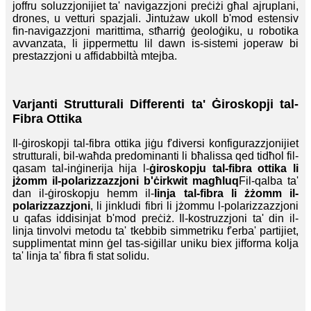
joffru soluzzjonijiet ta' navigazzjoni preċiżi għal ajruplani,
drones, u vetturi spazjali. Jintużaw ukoll b'mod estensiv
fin-navigazzjoni marittima, stħarriġ ġeoloġiku, u robotika
avvanzata, li jippermettu lil dawn is-sistemi joperaw bi
prestazzjoni u affidabbiltà mtejba.
Varjanti Strutturali Differenti ta' Ġiroskopji tal-
Fibra Ottika
Il-ġiroskopji tal-fibra ottika jiġu f'diversi konfigurazzjonijiet
strutturali, bil-waħda predominanti li bħalissa qed tidħol fil-
qasam tal-inġinerija hija l-
ġiroskopju tal-fibra ottika li
jżomm il-polarizzazzjoni b'ċirkwit magħluq
Fil-qalba ta'
dan il-ġiroskopju hemm il-
linja tal-fibra li żżomm il-
polarizzazzjoni
, li jinkludi fibri li jżommu l-polarizzazzjoni
u qafas iddisinjat b'mod preċiż. Il-kostruzzjoni ta' din il-
linja tinvolvi metodu ta' tkebbib simmetriku f'erba' partijiet,
supplimentat minn ġel tas-siġillar uniku biex jifforma kolja
ta' linja ta' fibra fi stat solidu.