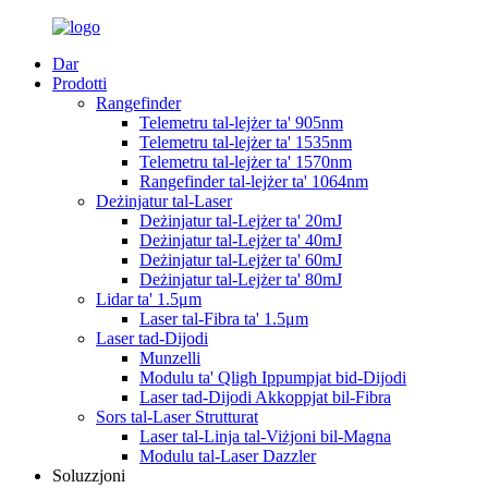
Dar
Prodotti
Rangefinder
Telemetru tal-lejżer ta' 905nm
Telemetru tal-lejżer ta' 1535nm
Telemetru tal-lejżer ta' 1570nm
Rangefinder tal-lejżer ta' 1064nm
Deżinjatur tal-Laser
Deżinjatur tal-Lejżer ta' 20mJ
Deżinjatur tal-Lejżer ta' 40mJ
Deżinjatur tal-Lejżer ta' 60mJ
Deżinjatur tal-Lejżer ta' 80mJ
Lidar ta' 1.5μm
Laser tal-Fibra ta' 1.5μm
Laser tad-Dijodi
Munzelli
Modulu ta' Qligħ Ippumpjat bid-Dijodi
Laser tad-Dijodi Akkoppjat bil-Fibra
Sors tal-Laser Strutturat
Laser tal-Linja tal-Viżjoni bil-Magna
Modulu tal-Laser Dazzler
Soluzzjoni