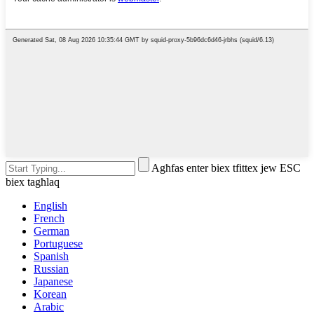
Agħfas enter biex tfittex jew ESC
biex tagħlaq
English
French
German
Portuguese
Spanish
Russian
Japanese
Korean
Arabic