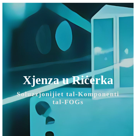
Xjenza u Riċerka
Soluzzjonijiet tal-Komponenti
tal-FOGs