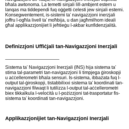
bħala awtonoma. La temetti sinjali lill-ambjent estern u
lanqas ma tiddependi fuq oġġetti ċelesti jew sinjali esterni.
Konsegwentement, is-sistemi ta' navigazzjoni inerzjali
joffru l-ogħla livell ta' moħbija, u dan jagħmilhom ideali
għal applikazzjonijiet li jeħtieġu l-akbar kunfidenzjalità.
Definizzjoni Uffiċjali tan-Navigazzjoni Inerzjali
Sistema ta' Navigazzjoni Inerzjali (INS) hija sistema ta'
stima tal-parametri tan-navigazzjoni li timpjega ġiroskopji
u aċċellerometri bħala sensuri. Is-sistema, ibbażata fuq l-
output tal-ġiroskopji, tistabbilixxi sistema ta' koordinati tan-
navigazzjoni filwaqt li tutilizza l-output tal-aċċellerometri
biex tikkalkula l-veloċità u l-pożizzjoni tat-trasportatur fis-
sistema ta' koordinati tan-navigazzjoni.
Applikazzjonijiet tan-Navigazzjoni Inerzjali