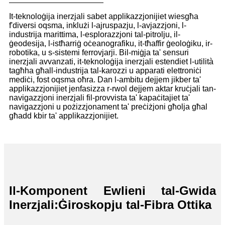
It-teknoloġija inerzjali sabet applikazzjonijiet wiesgħa
f'diversi oqsma, inklużi l-ajruspazju, l-avjazzjoni, l-
industrija marittima, l-esplorazzjoni tal-pitrolju, il-
ġeodesija, l-istħarriġ oċeanografiku, it-tħaffir ġeoloġiku, ir-
robotika, u s-sistemi ferrovjarji. Bil-miġja ta' sensuri
inerzjali avvanzati, it-teknoloġija inerzjali estendiet l-utilità
tagħha għall-industrija tal-karozzi u apparati elettroniċi
mediċi, fost oqsma oħra. Dan l-ambitu dejjem jikber ta'
applikazzjonijiet jenfasizza r-rwol dejjem aktar kruċjali tan-
navigazzjoni inerzjali fil-provvista ta' kapaċitajiet ta'
navigazzjoni u pożizzjonament ta' preċiżjoni għolja għal
għadd kbir ta' applikazzjonijiet.
Il-Komponent Ewlieni tal-Gwida
Inerzjali:
Ġiroskopju tal-Fibra Ottika