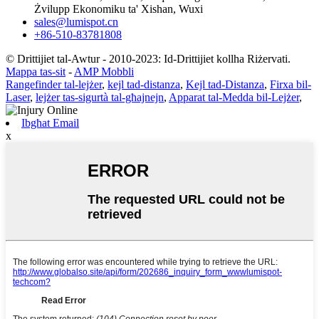
Żvilupp Ekonomiku ta' Xishan, Wuxi
sales@lumispot.cn
+86-510-83781808
© Drittijiet tal-Awtur - 2010-2023: Id-Drittijiet kollha Riżervati.
Mappa tas-sit
-
AMP Mobbli
Rangefinder tal-lejżer
,
kejl tad-distanza
,
Kejl tad-Distanza
,
Firxa bil-
Laser
,
lejżer tas-sigurtà tal-għajnejn
,
Apparat tal-Medda bil-Lejżer
,
Ibgħat Email
x