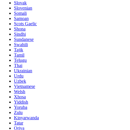
Slovak
Slovenian
Somali
Samoan
Scots Gaelic
Shona
Sindhi
Sundanese
Swahili
Tajik
Tamil
Telugu
Thai
Ukrainian
Urdu
Uzbek
Vietnamese
Welsh
Xhosa
Yiddish
Yoruba
Zulu
Kinyarwanda
Tatar
Oriya