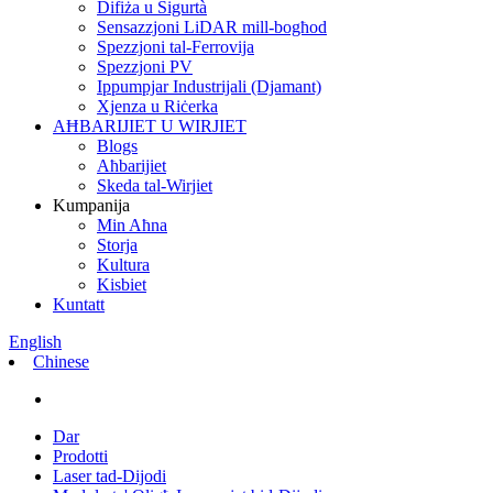
Difiża u Sigurtà
Sensazzjoni LiDAR mill-bogħod
Spezzjoni tal-Ferrovija
Spezzjoni PV
Ippumpjar Industrijali (Djamant)
Xjenza u Riċerka
AĦBARIJIET U WIRJIET
Blogs
Aħbarijiet
Skeda tal-Wirjiet
Kumpanija
Min Aħna
Storja
Kultura
Kisbiet
Kuntatt
English
Chinese
Dar
Prodotti
Laser tad-Dijodi