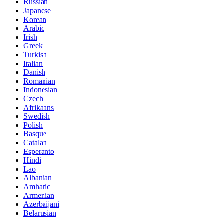
Russian
Japanese
Korean
Arabic
Irish
Greek
Turkish
Italian
Danish
Romanian
Indonesian
Czech
Afrikaans
Swedish
Polish
Basque
Catalan
Esperanto
Hindi
Lao
Albanian
Amharic
Armenian
Azerbaijani
Belarusian