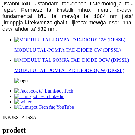
jistabbilixxu l-istandard tad-deheb fit-teknoloġija tal-
lejżer. Permezz ta' kristalli mhux lineari, id-dawl
fundamentali b'tul ta' mewġa ta' 1064 nm jista'
jirdoppja l-frekwenza għal tulijiet ta' mewġa iqsar, bħal
dawl aħdar ta' 532 nm.
MODULU TAL-POMPA TAD-DIODE CW (DPSSL)
MODULU TAL-POMPA TAD-DIODE QCW (DPSSL)
INKJESTA ISSA
prodott