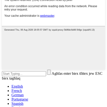
Agħfas enter biex tfittex jew ESC
biex tagħlaq
English
French
German
Portuguese
Spanish