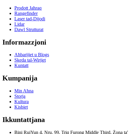
Prodott Jaħraq
Rangefinder
Laser tad-Dijodi
Lidar
Dawl Strutturat
Informazzjoni
Aħbarijiet u Blogs
Skeda tal-Wirjiet
Kuntatt
Kumpanija
Min Aħna
Storja
Kultura
Kisbiet
Ikkuntattjana
Bini RuiYun 4, Nru. 99, Triq Furong Middle Third, Żona ta'