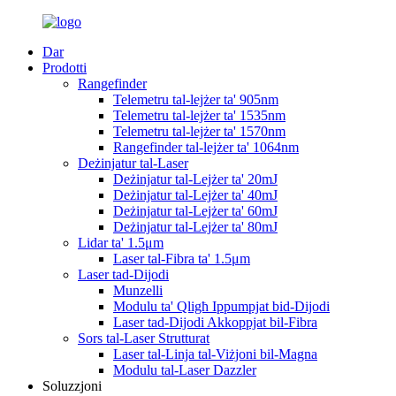
Dar
Prodotti
Rangefinder
Telemetru tal-lejżer ta' 905nm
Telemetru tal-lejżer ta' 1535nm
Telemetru tal-lejżer ta' 1570nm
Rangefinder tal-lejżer ta' 1064nm
Deżinjatur tal-Laser
Deżinjatur tal-Lejżer ta' 20mJ
Deżinjatur tal-Lejżer ta' 40mJ
Deżinjatur tal-Lejżer ta' 60mJ
Deżinjatur tal-Lejżer ta' 80mJ
Lidar ta' 1.5μm
Laser tal-Fibra ta' 1.5μm
Laser tad-Dijodi
Munzelli
Modulu ta' Qligħ Ippumpjat bid-Dijodi
Laser tad-Dijodi Akkoppjat bil-Fibra
Sors tal-Laser Strutturat
Laser tal-Linja tal-Viżjoni bil-Magna
Modulu tal-Laser Dazzler
Soluzzjoni