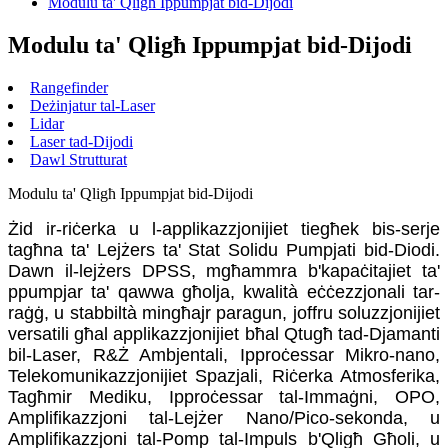
Modulu ta' Qligħ Ippumpjat bid-Dijodi
Modulu ta' Qligħ Ippumpjat bid-Dijodi
Rangefinder
Deżinjatur tal-Laser
Lidar
Laser tad-Dijodi
Dawl Strutturat
Modulu ta' Qligħ Ippumpjat bid-Dijodi
Żid ir-riċerka u l-applikazzjonijiet tiegħek bis-serje
tagħna ta' Lejżers ta' Stat Solidu Pumpjati bid-Diodi.
Dawn il-lejżers DPSS, mgħammra b'kapaċitajiet ta'
ppumpjar ta' qawwa għolja, kwalità eċċezzjonali tar-
raġġ, u stabbiltà mingħajr paragun, joffru soluzzjonijiet
versatili għal applikazzjonijiet bħal Qtugħ tad-Djamanti
bil-Laser, R&Ż Ambjentali, Ipproċessar Mikro-nano,
Telekomunikazzjonijiet Spazjali, Riċerka Atmosferika,
Tagħmir Mediku, Ipproċessar tal-Immaġni, OPO,
Amplifikazzjoni tal-Lejżer Nano/Pico-sekonda, u
Amplifikazzjoni tal-Pomp tal-Impuls b'Qligħ Għoli, u