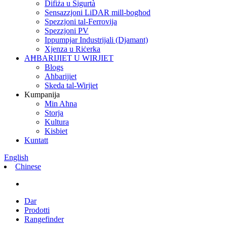
Difiża u Sigurtà
Sensazzjoni LiDAR mill-bogħod
Spezzjoni tal-Ferrovija
Spezzjoni PV
Ippumpjar Industrijali (Djamant)
Xjenza u Riċerka
AĦBARIJIET U WIRJIET
Blogs
Aħbarijiet
Skeda tal-Wirjiet
Kumpanija
Min Aħna
Storja
Kultura
Kisbiet
Kuntatt
English
Chinese
Dar
Prodotti
Rangefinder