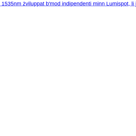
1535nm żviluppat b'mod indipendenti minn Lumispot, li jappart