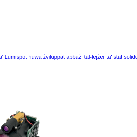
 Lumispot huwa żviluppat abbażi tal-lejżer ta' stat solidu 1