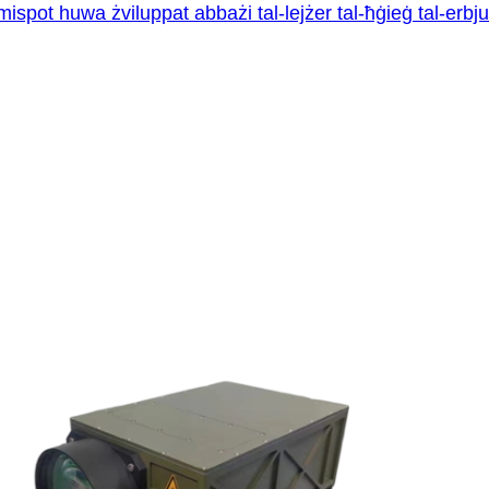
mispot huwa żviluppat abbażi tal-lejżer tal-ħġieġ tal-erbju 