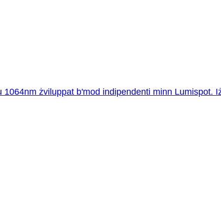
064nm żviluppat b'mod indipendenti minn Lumispot. Iżid algor