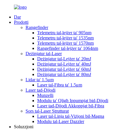
Dar
Prodotti
Rangefinder
Telemetru tal-lejżer ta' 905nm
Telemetru tal-lejżer ta' 1535nm
Telemetru tal-lejżer ta' 1570nm
Rangefinder tal-lejżer ta' 1064nm
Deżinjatur tal-Laser
Deżinjatur tal-Lejżer ta' 20mJ
Deżinjatur tal-Lejżer ta' 40mJ
Deżinjatur tal-Lejżer ta' 60mJ
Deżinjatur tal-Lejżer ta' 80mJ
Lidar ta' 1.5μm
Laser tal-Fibra ta' 1.5μm
Laser tad-Dijodi
Munzelli
Modulu ta' Qligħ Ippumpjat bid-Dijodi
Laser tad-Dijodi Akkoppjat bil-Fibra
Sors tal-Laser Strutturat
Laser tal-Linja tal-Viżjoni bil-Magna
Modulu tal-Laser Dazzler
Soluzzjoni