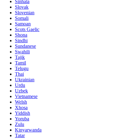
Sinhala
Slovak
Slovenian
Somali
Samoan
Scots Gaelic
Shona
Sindhi
Sundanese
Swahili
Tajik
Tamil
Telugu
Thai
Ukrainian
Urdu
Uzbek
Vietnamese
Welsh
Xhosa
Yiddish
Yoruba
Zulu
Kinyarwanda
Tatar