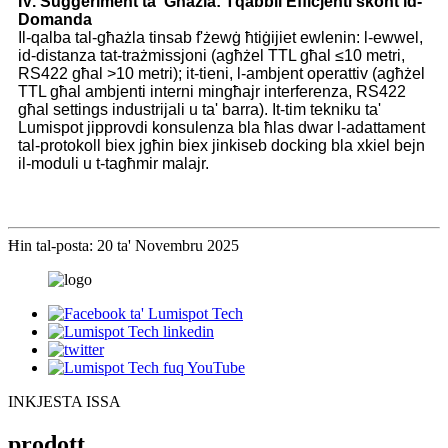
IV. Suġġeriment ta' Għażla: Tqabbil Effiċjenti skont id-
Domanda
Il-qalba tal-għażla tinsab f'żewġ ħtiġijiet ewlenin: l-ewwel,
id-distanza tat-trażmissjoni (agħżel TTL għal ≤10 metri,
RS422 għal >10 metri); it-tieni, l-ambjent operattiv (agħżel
TTL għal ambjenti interni mingħajr interferenza, RS422
għal settings industrijali u ta' barra). It-tim tekniku ta'
Lumispot jipprovdi konsulenza bla ħlas dwar l-adattament
tal-protokoll biex jgħin biex jinkiseb docking bla xkiel bejn
il-moduli u t-tagħmir malajr.
Ħin tal-posta: 20 ta' Novembru 2025
INKJESTA ISSA
prodott