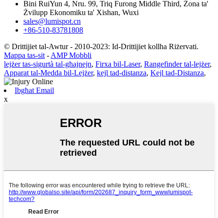
Bini RuiYun 4, Nru. 99, Triq Furong Middle Third, Żona ta'
Żvilupp Ekonomiku ta' Xishan, Wuxi
sales@lumispot.cn
+86-510-83781808
© Drittijiet tal-Awtur - 2010-2023: Id-Drittijiet kollha Riżervati.
Mappa tas-sit
-
AMP Mobbli
lejżer tas-sigurtà tal-għajnejn
,
Firxa bil-Laser
,
Rangefinder tal-lejżer
,
Apparat tal-Medda bil-Lejżer
,
kejl tad-distanza
,
Kejl tad-Distanza
,
Ibgħat Email
x