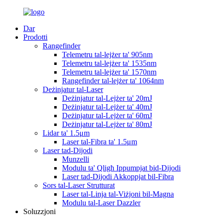
Dar
Prodotti
Rangefinder
Telemetru tal-lejżer ta' 905nm
Telemetru tal-lejżer ta' 1535nm
Telemetru tal-lejżer ta' 1570nm
Rangefinder tal-lejżer ta' 1064nm
Deżinjatur tal-Laser
Deżinjatur tal-Lejżer ta' 20mJ
Deżinjatur tal-Lejżer ta' 40mJ
Deżinjatur tal-Lejżer ta' 60mJ
Deżinjatur tal-Lejżer ta' 80mJ
Lidar ta' 1.5μm
Laser tal-Fibra ta' 1.5μm
Laser tad-Dijodi
Munzelli
Modulu ta' Qligħ Ippumpjat bid-Dijodi
Laser tad-Dijodi Akkoppjat bil-Fibra
Sors tal-Laser Strutturat
Laser tal-Linja tal-Viżjoni bil-Magna
Modulu tal-Laser Dazzler
Soluzzjoni