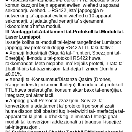
komunikazzjoni bejn apparat ewlieni wieħed u apparat
sekondarju wieħed. L-RS422 jista' jappoġġja n-
netwerking ta' apparat ewlieni wieħed u 10 apparati
sekondarji, u jadatta għal xenarji ta' skjerament
ikkoordinat b'ħafna moduli.
III. Vantaġġi tal-Adattament tal-Protokoll tal-Moduli tal-
Laser Lumispot
Is-serje kollha tal-moduli tal-lejżer rangefinder Lumispot
jappoġġjaw protokolli doppji RS422/TTL fakultattivi:
● Xenarji Industrijali (Sigurtà tal-Fruntieri, Spezzjoni tal-
Enerġija): Il-modulu tal-protokoll RS422 huwa
rakkomandat. Meta mqabbel ma' kejbils protetti, ir-rata ta'
żball fil-bits tat-trażmissjoni tad-dejta fi żmien 1km hija
≤0.01%.
● Xenarji tal-Konsumatur/Distanza Qasira (Drones,
Rangefinders li jinżammu fl-idejn): Il-modulu tal-protokoll
TTL huwa preferut għal konsum aktar baxx tal-enerġija u
integrazzjoni aktar faċli.
● Appoġġ għall-Personalizzazzjoni: Servizzi ta'
konverżjoni u adattament ta' protokolli personalizzati
huma disponibbli bbażati fuq ir-rekwiżiti tal-interfaċċja tal-
apparat tal-klijenti, u b'hekk tiġi eliminata l-ħtieġa għal
moduli ta' konverżjoni addizzjonali u jitnaqqsu l-ispejjeż
tal-integrazzjoni.