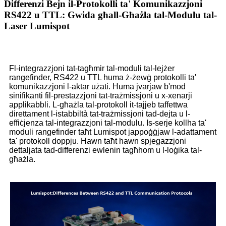
Differenzi Bejn il-Protokolli ta' Komunikazzjoni
RS422 u TTL: Gwida għall-Għażla tal-Modulu tal-
Laser Lumispot
Fl-integrazzjoni tat-tagħmir tal-moduli tal-lejżer
rangefinder, RS422 u TTL huma ż-żewġ protokolli ta'
komunikazzjoni l-aktar użati. Huma jvarjaw b'mod
sinifikanti fil-prestazzjoni tat-trażmissjoni u x-xenarji
applikabbli. L-għażla tal-protokoll it-tajjeb taffettwa
direttament l-istabbiltà tat-trażmissjoni tad-dejta u l-
effiċjenza tal-integrazzjoni tal-modulu. Is-serje kollha ta'
moduli rangefinder taħt Lumispot jappoġġjaw l-adattament
ta' protokoll doppju. Hawn taħt hawn spjegazzjoni
dettaljata tad-differenzi ewlenin tagħhom u l-loġika tal-
għażla.