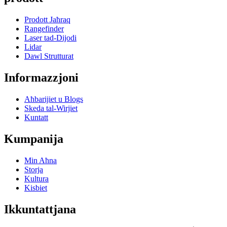
Prodott Jaħraq
Rangefinder
Laser tad-Dijodi
Lidar
Dawl Strutturat
Informazzjoni
Aħbarijiet u Blogs
Skeda tal-Wirjiet
Kuntatt
Kumpanija
Min Aħna
Storja
Kultura
Kisbiet
Ikkuntattjana