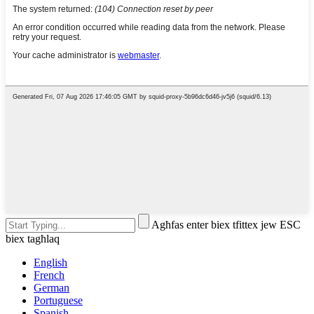
Agħfas enter biex tfittex jew ESC
biex tagħlaq
English
French
German
Portuguese
Spanish