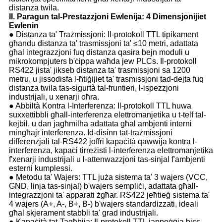
distanza twila.
II. Paragun tal-Prestazzjoni Ewlenija: 4 Dimensjonijiet
Ewlenin
● Distanza ta' Trażmissjoni: Il-protokoll TTL tipikament
għandu distanza ta' trasmissjoni ta' ≤10 metri, adattata
għal integrazzjoni fuq distanza qasira bejn moduli u
mikrokompjuters b'ċippa waħda jew PLCs. Il-protokoll
RS422 jista' jikseb distanza ta' trasmissjoni sa 1200
metru, u jissodisfa l-ħtiġijiet ta' trasmissjoni tad-dejta fuq
distanza twila tas-sigurtà tal-fruntieri, l-ispezzjoni
industrijali, u xenarji oħra.
● Abbiltà Kontra l-Interferenza: Il-protokoll TTL huwa
suxxettibbli għall-interferenza elettromanjetika u t-telf tal-
kejbil, u dan jagħmilha adattata għal ambjenti interni
mingħajr interferenza. Id-disinn tat-trażmissjoni
differenzjali tal-RS422 joffri kapaċità qawwija kontra l-
interferenza, kapaċi tirreżisti l-interferenza elettromanjetika
f'xenarji industrijali u l-attenwazzjoni tas-sinjal f'ambjenti
esterni kumplessi.
● Metodu ta' Wajers: TTL juża sistema ta' 3 wajers (VCC,
GND, linja tas-sinjal) b'wajers sempliċi, adattata għall-
integrazzjoni ta' apparati żgħar. RS422 jeħtieġ sistema ta'
4 wajers (A+, A-, B+, B-) b'wajers standardizzati, ideali
għal skjerament stabbli ta' grad industrijali.
● Kapaċità tat-Tagħbija: Il-protokoll TTL jappoġġja biss