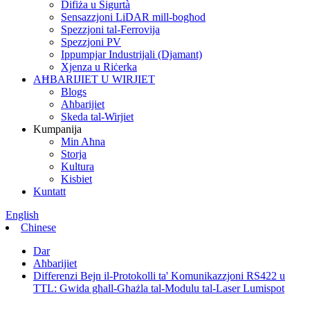
Difiża u Sigurtà
Sensazzjoni LiDAR mill-bogħod
Spezzjoni tal-Ferrovija
Spezzjoni PV
Ippumpjar Industrijali (Djamant)
Xjenza u Riċerka
AĦBARIJIET U WIRJIET
Blogs
Aħbarijiet
Skeda tal-Wirjiet
Kumpanija
Min Aħna
Storja
Kultura
Kisbiet
Kuntatt
English
Chinese
Dar
Aħbarijiet
Differenzi Bejn il-Protokolli ta' Komunikazzjoni RS422 u
TTL: Gwida għall-Għażla tal-Modulu tal-Laser Lumispot