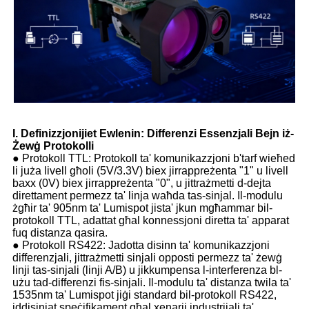
I. Definizzjonijiet Ewlenin: Differenzi Essenzjali Bejn iż-
Żewġ Protokolli
● Protokoll TTL: Protokoll ta' komunikazzjoni b'tarf wieħed
li juża livell għoli (5V/3.3V) biex jirrappreżenta "1" u livell
baxx (0V) biex jirrappreżenta "0", u jittrażmetti d-dejta
direttament permezz ta' linja waħda tas-sinjal. Il-modulu
żgħir ta' 905nm ta' Lumispot jista' jkun mgħammar bil-
protokoll TTL, adattat għal konnessjoni diretta ta' apparat
fuq distanza qasira.
● Protokoll RS422: Jadotta disinn ta' komunikazzjoni
differenzjali, jittrażmetti sinjali opposti permezz ta' żewġ
linji tas-sinjali (linji A/B) u jikkumpensa l-interferenza bl-
użu tad-differenzi fis-sinjali. Il-modulu ta' distanza twila ta'
1535nm ta' Lumispot jiġi standard bil-protokoll RS422,
iddisinjat speċifikament għal xenarji industrijali ta'