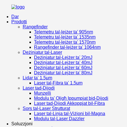
Dar
Prodotti
Rangefinder
Telemetru tal-lejżer ta' 905nm
Telemetru tal-lejżer ta' 1535nm
Telemetru tal-lejżer ta' 1570nm
Rangefinder tal-lejżer ta' 1064nm
Deżinjatur tal-Laser
Deżinjatur tal-Lejżer ta' 20mJ
Deżinjatur tal-Lejżer ta' 40mJ
Deżinjatur tal-Lejżer ta' 60mJ
Deżinjatur tal-Lejżer ta' 80mJ
Lidar ta' 1.5μm
Laser tal-Fibra ta' 1.5μm
Laser tad-Dijodi
Munzelli
Modulu ta' Qligħ Ippumpjat bid-Dijodi
Laser tad-Dijodi Akkoppjat bil-Fibra
Sors tal-Laser Strutturat
Laser tal-Linja tal-Viżjoni bil-Magna
Modulu tal-Laser Dazzler
Soluzzjoni