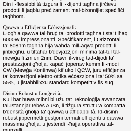
Din il-flessibbiltà tiżgura li l-klijenti tagħna jirċievu
prodotti li jaqblu preċiżament mal-bżonnijiet speċifiċi
tagħhom.
Qawwa u Effiċjenza Eċċezzjonali:
L-ogħla qawwa tal-ħruġ tal-prodotti tagħna tista' tilħaq
6000W impressjonanti. Speċifikament, l-Orizzontali
ta' 808nm tagħna hija waħda mill-aqwa prodotti li
jinbiegħu, u tiftaħar b'devjazzjoni minima tat-tul tal-
mewġa fi żmien 2nm. Dawn il-vireg tad-dijodi ta'
prestazzjoni għolja, kapaċi joperaw kemm fil-modi
CW (Mewġa Kontinwa) kif ukoll QCW, juru effiċjenza
ta' konverżjoni elettro-ottika eċċezzjonali ta' 50% sa
55%, u jistabbilixxu standard kompetittiv fis-suq.
Disinn Robust u Lonġevità:
Kull bar huwa mibni bl-użu tat-Teknoloġija avvanzata
tal-Istannjar Iebes AuSn, li tiżgura struttura kompatta
b'densità għolja ta' qawwa u affidabbiltà. Id-disinn
robust jippermetti ġestjoni termali effiċjenti u qawwa
massima għolja, u jestendi l-ħajja operattiva tal-
munzelli.