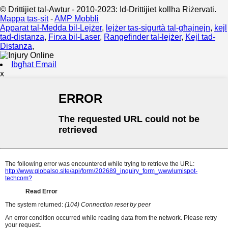
© Drittijiet tal-Awtur - 2010-2023: Id-Drittijiet kollha Riżervati.
Mappa tas-sit
-
AMP Mobbli
Apparat tal-Medda bil-Lejżer
,
lejżer tas-sigurtà tal-għajnejn
,
kejl
tad-distanza
,
Firxa bil-Laser
,
Rangefinder tal-lejżer
,
Kejl tad-
Distanza
,
Ibgħat Email
x