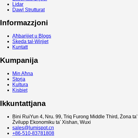
Lidar
Dawl Strutturat
Informazzjoni
Aħbarijiet u Blogs
Skeda tal-Wirjiet
Kuntatt
Kumpanija
Min Aħna
Storja
Kultura
Kisbiet
Ikkuntattjana
Bini RuiYun 4, Nru. 99, Triq Furong Middle Third, Żona ta'
Żvilupp Ekonomiku ta' Xishan, Wuxi
sales@lumispot.cn
+86-510-83781808