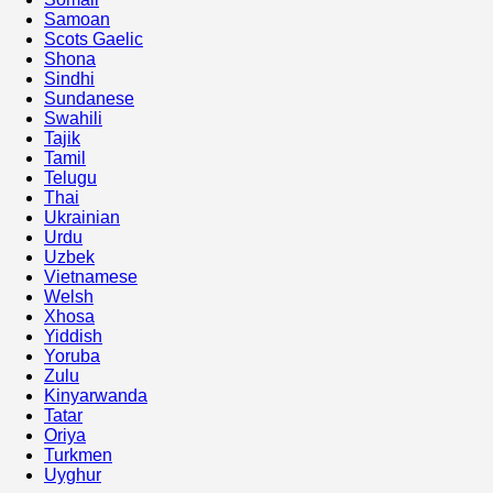
Samoan
Scots Gaelic
Shona
Sindhi
Sundanese
Swahili
Tajik
Tamil
Telugu
Thai
Ukrainian
Urdu
Uzbek
Vietnamese
Welsh
Xhosa
Yiddish
Yoruba
Zulu
Kinyarwanda
Tatar
Oriya
Turkmen
Uyghur