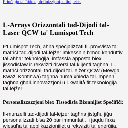
Prinċipju ta' ħidma, definizzjoni, u tipi, eċċ.
L-Arrays Orizzontali tad-Dijodi tal-
Laser QCW ta' Lumispot Tech
F'Lumispot Tech, aħna speċjalizzati fil-provvista ta'
matriċi tad-dijodi tal-lejżer imkessħin b'mod konduttiv
tal-aħħar teknoloġija, imfassla apposta biex
jissodisfaw ir-rekwiżiti diversi tal-klijenti tagħna. L-
matriċi orizzontali tad-dijodi tal-lejżer QCW (Mewġa
Kważi Kontinwa) tagħna huma xhieda tal-impenn
tagħna għall-innovazzjoni u l-kwalità fit-teknoloġija
tal-lejżer.
Personalizzazzjoni biex Tissodisfa Bżonnijiet Speċifiċi:
Il-munzelli tad-dijodi tal-lejżer tagħna jistgħu jiġu
personalizzati b'sa 20 bar immuntati, li jaqdu firxa
wiesgħa ta' applikazzjonijiet u rekwiżiti ta' enerġija.