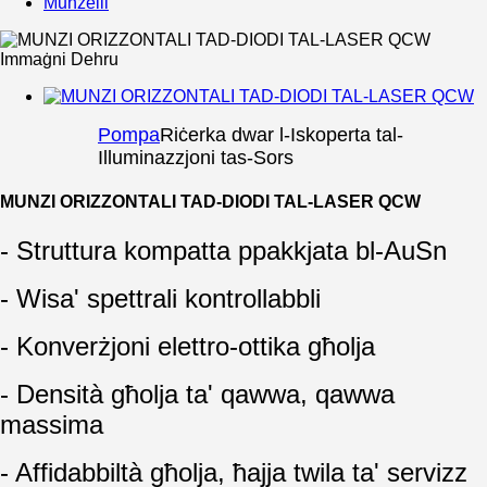
Munzelli
Pompa
Riċerka dwar l-Iskoperta tal-
Illuminazzjoni tas-Sors
MUNZI ORIZZONTALI TAD-DIODI TAL-LASER QCW
- Struttura kompatta ppakkjata bl-AuSn
- Wisa' spettrali kontrollabbli
- Konverżjoni elettro-ottika għolja
- Densità għolja ta' qawwa, qawwa
massima
- Affidabbiltà għolja, ħajja twila ta' servizz