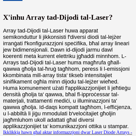
X'inhu Array tad-Dijodi tal-Laser?
Array tad-Dijodi tal-Laser huwa apparat
semikonduttur li jikkonsisti f'diversi diodi tal-lejżer
irranġati f'konfigurazzjoni speċifika, bħal array lineari
jew bidimensjonali. Dawn id-dijodi jarmu dawl
koerenti meta kurrent elettriku jgħaddi minnhom. L-
Arrays tad-Dijodi tal-Laser huma magħrufa għall-
qawwa għolja tal-ħruġ tagħhom, peress li l-emissjoni
kkombinata mill-array tista' tikseb intensitajiet
sinifikament ogħla minn dijodu tal-lejżer wieħed.
Huma komunement użati f'applikazzjonijiet li jeħtieġu
densità għolja ta' qawwa, bħal fl-ipproċessar tal-
materjali, trattamenti mediċi, u illuminazzjoni ta'
qawwa għolja. Id-daqs kompatt tagħhom, l-effiċjenza,
u l-abbiltà li jiġu mmodulati b'veloċitajiet għoljin
jagħmluhom ukoll adattati għal diversi
applikazzjonijiet ta' komunikazzjoni ottika u stampar.
Ikklikkja hawn għal aktar informazzjoni dwar Laser Diode Arrays -