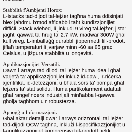
Stabbiltà f'Ambjenti Ħorox:
L-istacks tad-dijodi tal-lejżer tagħna huma ddisinjati
biex jaħdmu b'mod affidabbli taħt kundizzjonijiet
diffiċli. Stack wieħed, li jinkludi 9 vireg tal-lejżer, jista'
jagħti qawwa ta' ħruġ ta' 2.7 kW, madwar 300W għal
kull vireg. L-imballaġġ durabbli jippermetti lill-prodott
jiflaħ temperaturi li jvarjaw minn -60 sa 85 grad
Celsius, u jiżgura stabbiltà u lonġevità.
Applikazzjonijiet Versatili:
Dawn l-arrays tad-dijodi tal-lejżer huma ideali għal
varjetà ta' applikazzjonijiet inkluż id-dawl, ir-riċerka
xjentifika, id-detezzjoni, u bħala sors ta' pompa għal
lejżers ta' stat solidu. Huma partikolarment adattati
għal rangefinders industrijali minħabba l-qawwa
għolja tagħhom u r-robustezza.
Appoġġ u Informazzjoni:
Għal aktar dettalji dwar l-arrays orizzontali tal-lejżer
tad-dijodi QCW tagħna, inklużi l-ispeċifikazzjonijiet u
l-applikazzjonijiet komprensivi tal-prodott, jekk