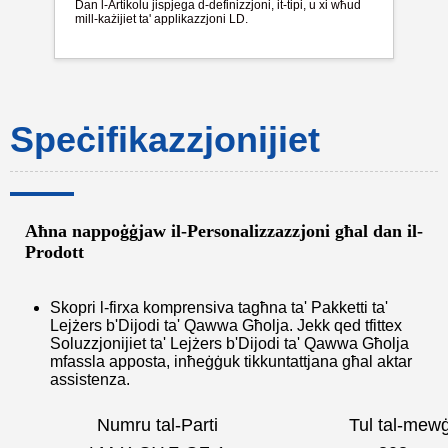
Dan l-Artikolu jispjega d-definizzjoni, it-tipi, u xi wħud
mill-każijiet ta' applikazzjoni LD.
Speċifikazzjonijiet
Aħna nappoġġjaw il-Personalizzazzjoni għal dan il-
Prodott
Skopri l-firxa komprensiva tagħna ta' Pakketti ta'
Lejżers b'Dijodi ta' Qawwa Għolja. Jekk qed tfittex
Soluzzjonijiet ta' Lejżers b'Dijodi ta' Qawwa Għolja
mfassla apposta, inħeġġuk tikkuntattjana għal aktar
assistenza.
Numru tal-Parti
Tul tal-mew