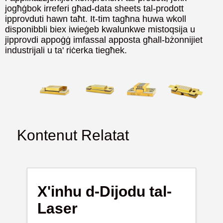
jogħġbok irreferi għad-data sheets tal-prodott
ipprovduti hawn taħt. It-tim tagħna huwa wkoll
disponibbli biex iwieġeb kwalunkwe mistoqsija u
jipprovdi appoġġ imfassal apposta għall-bżonnijiet
industrijali u ta' riċerka tiegħek.
Kontenut Relatat
X'inhu d-Dijodu tal-
Laser