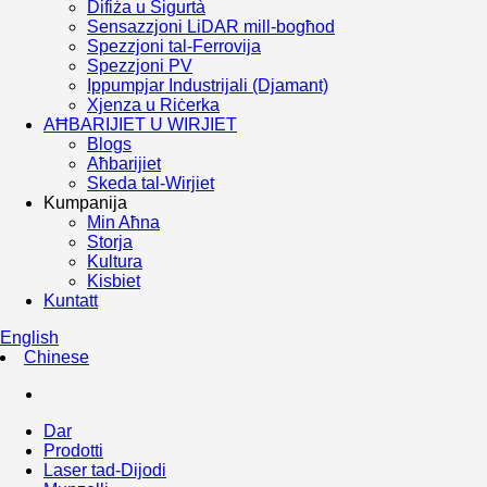
Difiża u Sigurtà
Sensazzjoni LiDAR mill-bogħod
Spezzjoni tal-Ferrovija
Spezzjoni PV
Ippumpjar Industrijali (Djamant)
Xjenza u Riċerka
AĦBARIJIET U WIRJIET
Blogs
Aħbarijiet
Skeda tal-Wirjiet
Kumpanija
Min Aħna
Storja
Kultura
Kisbiet
Kuntatt
English
Chinese
Dar
Prodotti
Laser tad-Dijodi