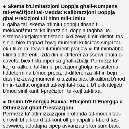
● Skema b'Limitazzjoni Doppja għall-Kumpens
tal-Preċiżjoni tal-Medda: Kalibrazzjoni Doppja
għal Preċiżjoni Lil hinn mil-Limitu
Il-qalba tal-iskema b'limitu doppju tinsab fil-
mekkaniżmu ta' kalibrazzjoni doppja tagħha. Is-
sistema inizjalment tistabbilixxi żewġ limiti distinti tas-
sinjal biex taqbad żewġ mumenti kritiċi tas-sinjal tal-
eku fil-mira. Dawn il-mumenti jvarjaw xi ftit minħabba
l-limiti differenti, iżda din id-differenza sservi bħala ċ-
ċavetta biex tikkumpensa għall-iżbalji. Permezz ta'
kejl u kalkolu tal-ħin bi preċiżjoni għolja, is-sistema
tiddetermina b'mod preċiż id-differenza fil-ħin bejn
dawn iż-żewġ mumenti u tużaha biex tikkalibra b'mod
fin ir-riżultat oriġinali tal-kejl tal-firxa, u b'hekk ittejjeb
b'mod sinifikanti l-preċiżjoni tal-kejl tal-firxa.
● Disinn b'Enerġija Baxxa: Effiċjenti fl-Enerġija u
Ottimizzat għall-Prestazzjoni
Permezz ta' ottimizzazzjoni profonda tal-moduli taċ-
ċirkwiti bħall-bord tal-kontroll prinċipali u l-bord tas-
sewwieq, adottajna ċipep avvanzati b'konsum baxx