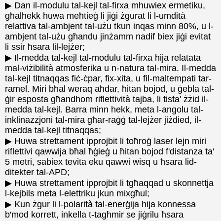
▶ Dan il-modulu tal-kejl tal-firxa mhuwiex ermetiku,
għalhekk huwa meħtieġ li jiġi żgurat li l-umdità
relattiva tal-ambjent tal-użu tkun inqas minn 80%, u l-
ambjent tal-użu għandu jinżamm nadif biex jiġi evitat
li ssir ħsara lil-lejżer;
▶ Il-medda tal-kejl tal-modulu tal-firxa hija relatata
mal-viżibilità atmosferika u n-natura tal-mira. Il-medda
tal-kejl titnaqqas fiċ-ċpar, fix-xita, u fil-maltempati tar-
ramel. Miri bħal weraq aħdar, ħitan bojod, u ġebla tal-
ġir esposta għandhom riflettività tajba, li tista' żżid il-
medda tal-kejl. Barra minn hekk, meta l-angolu tal-
inklinazzjoni tal-mira għar-raġġ tal-lejżer jiżdied, il-
medda tal-kejl titnaqqas;
▶ Huwa strettament ipprojbit li toħroġ laser lejn miri
riflettivi qawwija bħal ħġieġ u ħitan bojod f'distanza ta'
5 metri, sabiex tevita eku qawwi wisq u ħsara lid-
ditekter tal-APD;
▶ Huwa strettament ipprojbit li tgħaqqad u skonnettja
l-kejbils meta l-elettriku jkun mixgħul;
▶ Kun żgur li l-polarità tal-enerġija hija konnessa
b'mod korrett, inkella t-tagħmir se jiġrilu ħsara