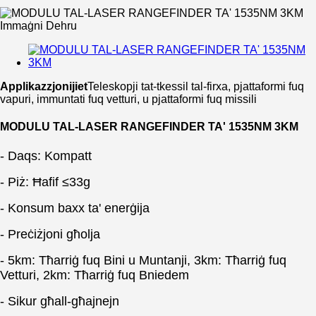
Applikazzjonijiet
Teleskopji tat-tkessil tal-firxa, pjattaformi fuq
vapuri, immuntati fuq vetturi, u pjattaformi fuq missili
MODULU TAL-LASER RANGEFINDER TA' 1535NM 3KM
- Daqs: Kompatt
- Piż: Ħafif ≤33g
- Konsum baxx ta' enerġija
- Preċiżjoni għolja
- 5km: Tħarriġ fuq Bini u Muntanji, 3km: Tħarriġ fuq
Vetturi, 2km: Tħarriġ fuq Bniedem
- Sikur għall-għajnejn