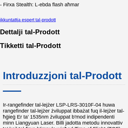
- Firxa Stealth: L-ebda flash aħmar
ikkuntattja espert tal-prodott
Dettalji tal-Prodott
Tikketti tal-Prodott
Introduzzjoni tal-Prodott
Ir-rangefinder tal-lejżer LSP-LRS-3010F-04 huwa
rangefinder tal-lejżer żviluppat ibbażat fuq il-lejżer tal-
ħġieġ Er ta' 1535nm żviluppat b'mod indipendenti
minn Liangyuan Laser. Billi jadotta metodu innovattiv