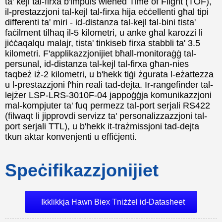
ta' kejl tal-firxa b'impuls wieħed Time of Flight (TOF),
il-prestazzjoni tal-kejl tal-firxa hija eċċellenti għal tipi
differenti ta' miri - id-distanza tal-kejl tal-bini tista'
faċilment tilħaq il-5 kilometri, u anke għal karozzi li
jiċċaqalqu malajr, tista' tinkiseb firxa stabbli ta' 3.5
kilometri. F'applikazzjonijiet bħall-monitoraġġ tal-
persunal, id-distanza tal-kejl tal-firxa għan-nies
taqbeż iż-2 kilometri, u b'hekk tiġi żgurata l-eżattezza
u l-prestazzjoni f'ħin reali tad-dejta. Ir-rangefinder tal-
lejżer LSP-LRS-3010F-04 jappoġġja komunikazzjoni
mal-kompjuter ta' fuq permezz tal-port serjali RS422
(filwaqt li jipprovdi servizz ta' personalizzazzjoni tal-
port serjali TTL), u b'hekk it-trażmissjoni tad-dejta
tkun aktar konvenjenti u effiċjenti.
Speċifikazzjonijiet
Ikklikkja Hawn Biex Tniżżel id-Datasheet