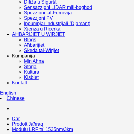
Difiża u Sigurtà
Sensazzjoni LiDAR mill-bogħod
Spezzjoni tal-Ferrovija
Spezzjoni PV
Ippumpjar Industrijali (Djamant)
Xjenza u Riċerka
AĦBARIJIET U WIRJIET
Blogs
Aħbarijiet
Skeda tal-Wirjiet
Kumpanija
Min Aħna
Storja
Kultura
Kisbiet
Kuntatt
English
Chinese
Dar
Prodott Jaħraq
Modulu LRF ta' 1535nm/3km