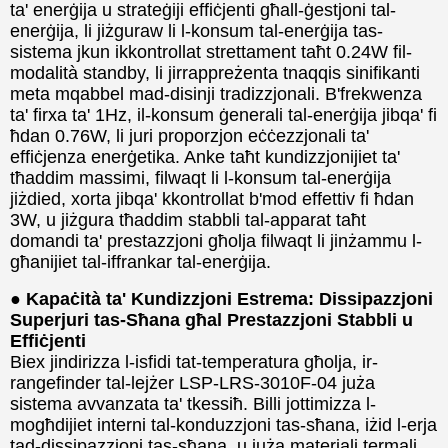
ta' enerġija u strateġiji effiċjenti għall-ġestjoni tal-
enerġija, li jiżguraw li l-konsum tal-enerġija tas-
sistema jkun ikkontrollat ​​strettament taħt 0.24W fil-
modalità standby, li jirrappreżenta tnaqqis sinifikanti
meta mqabbel mad-disinji tradizzjonali. B'frekwenza
ta' firxa ta' 1Hz, il-konsum ġenerali tal-enerġija jibqa' fi
ħdan 0.76W, li juri proporzjon eċċezzjonali ta'
effiċjenza enerġetika. Anke taħt kundizzjonijiet ta'
tħaddim massimi, filwaqt li l-konsum tal-enerġija
jiżdied, xorta jibqa' kkontrollat ​​b'mod effettiv fi ħdan
3W, u jiżgura tħaddim stabbli tal-apparat taħt
domandi ta' prestazzjoni għolja filwaqt li jinżammu l-
għanijiet tal-iffrankar tal-enerġija.
● Kapaċità ta' Kundizzjoni Estrema: Dissipazzjoni
Superjuri tas-Sħana għal Prestazzjoni Stabbli u
Effiċjenti
Biex jindirizza l-isfidi tat-temperatura għolja, ir-
rangefinder tal-lejżer LSP-LRS-3010F-04 juża
sistema avvanzata ta' tkessiħ. Billi jottimizza l-
mogħdijiet interni tal-konduzzjoni tas-sħana, iżid l-erja
tad-dissipazzjoni tas-sħana, u juża materjali termali