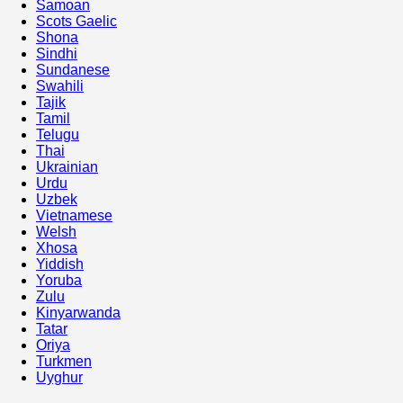
Samoan
Scots Gaelic
Shona
Sindhi
Sundanese
Swahili
Tajik
Tamil
Telugu
Thai
Ukrainian
Urdu
Uzbek
Vietnamese
Welsh
Xhosa
Yiddish
Yoruba
Zulu
Kinyarwanda
Tatar
Oriya
Turkmen
Uyghur