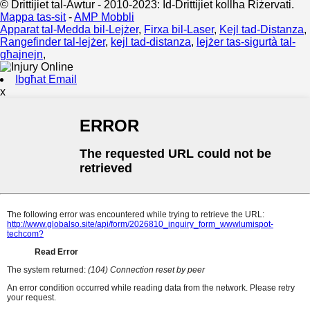
© Drittijiet tal-Awtur - 2010-2023: Id-Drittijiet kollha Riżervati.
Mappa tas-sit
-
AMP Mobbli
Apparat tal-Medda bil-Lejżer
,
Firxa bil-Laser
,
Kejl tad-Distanza
,
Rangefinder tal-lejżer
,
kejl tad-distanza
,
lejżer tas-sigurtà tal-
għajnejn
,
Ibgħat Email
x