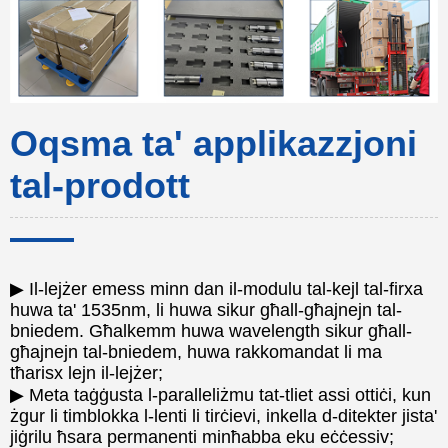
Oqsma ta' applikazzjoni
tal-prodott
▶ Il-lejżer emess minn dan il-modulu tal-kejl tal-firxa
huwa ta' 1535nm, li huwa sikur għall-għajnejn tal-
bniedem. Għalkemm huwa wavelength sikur għall-
għajnejn tal-bniedem, huwa rakkomandat li ma
tħarisx lejn il-lejżer;
▶ Meta taġġusta l-paralleliżmu tat-tliet assi ottiċi, kun
żgur li timblokka l-lenti li tirċievi, inkella d-ditekter jista'
jiġrilu ħsara permanenti minħabba eku eċċessiv;