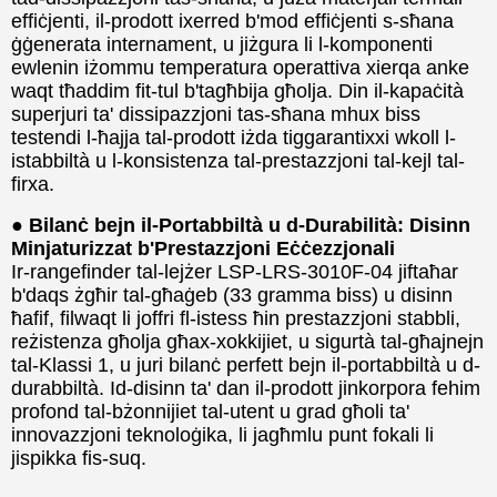
effiċjenti, il-prodott ixerred b'mod effiċjenti s-sħana
ġġenerata internament, u jiżgura li l-komponenti
ewlenin iżommu temperatura operattiva xierqa anke
waqt tħaddim fit-tul b'tagħbija għolja. Din il-kapaċità
superjuri ta' dissipazzjoni tas-sħana mhux biss
testendi l-ħajja tal-prodott iżda tiggarantixxi wkoll l-
istabbiltà u l-konsistenza tal-prestazzjoni tal-kejl tal-
firxa.
● Bilanċ bejn il-Portabbiltà u d-Durabilità: Disinn
Minjaturizzat b'Prestazzjoni Eċċezzjonali
Ir-rangefinder tal-lejżer LSP-LRS-3010F-04 jiftaħar
b'daqs żgħir tal-għaġeb (33 gramma biss) u disinn
ħafif, filwaqt li joffri fl-istess ħin prestazzjoni stabbli,
reżistenza għolja għax-xokkijiet, u sigurtà tal-għajnejn
tal-Klassi 1, u juri bilanċ perfett bejn il-portabbiltà u d-
durabbiltà. Id-disinn ta' dan il-prodott jinkorpora fehim
profond tal-bżonnijiet tal-utent u grad għoli ta'
innovazzjoni teknoloġika, li jagħmlu punt fokali li
jispikka fis-suq.