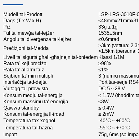
Mudell tal-Prodott
LSP-LRS-3010F-
Daqs (T x W x H)
≤48mmx21mmx3
Piż
33g ± 1g
Tul ta' mewġa tal-lejżer
1535±5nm
Angolu ta' diverġenza tal-lejżer
≤0.6mrad
>3km (vettura: 2.
Preċiżjoni tal-Medda
>1.5km (persuna:
Livell ta' sigurtà għall-għajnejn tal-bniedem
Klassi 1/1M
Rata ta' kejl preċiża
≥98%
Rata ta' allarm falz
≤1%
Sejbien ta' miri multipli
3 (numru massimu
Interfaċċja tad-dejta
Port tas-serje RS4
Vultaġġ tal-provvista
DC 5～28 V
Konsum medju tal-enerġija
≤ 1.5W (tħaddim t
Konsum massimu ta' enerġija
≤3W
Qawwa standby
≤ 0.4W
Konsum tal-enerġija fl-irqad
≤ 2mW
Temperatura tax-xogħol
-40°Ċ～+60°Ċ
Temperatura tal-ħażna
-55°Ċ～+70°Ċ
Impatt
75g, 6ms (sa impat