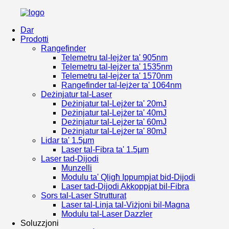
Dar
Prodotti
Rangefinder
Telemetru tal-lejżer ta' 905nm
Telemetru tal-lejżer ta' 1535nm
Telemetru tal-lejżer ta' 1570nm
Rangefinder tal-lejżer ta' 1064nm
Deżinjatur tal-Laser
Deżinjatur tal-Lejżer ta' 20mJ
Deżinjatur tal-Lejżer ta' 40mJ
Deżinjatur tal-Lejżer ta' 60mJ
Deżinjatur tal-Lejżer ta' 80mJ
Lidar ta' 1.5μm
Laser tal-Fibra ta' 1.5μm
Laser tad-Dijodi
Munzelli
Modulu ta' Qligħ Ippumpjat bid-Dijodi
Laser tad-Dijodi Akkoppjat bil-Fibra
Sors tal-Laser Strutturat
Laser tal-Linja tal-Viżjoni bil-Magna
Modulu tal-Laser Dazzler
Soluzzjoni