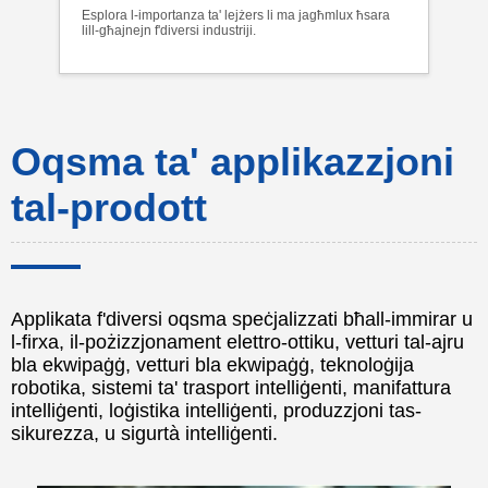
Esplora l-importanza ta' lejżers li ma jagħmlux ħsara
lill-għajnejn f'diversi industriji.
Oqsma ta' applikazzjoni
tal-prodott
Applikata f'diversi oqsma speċjalizzati bħall-immirar u
l-firxa, il-pożizzjonament elettro-ottiku, vetturi tal-ajru
bla ekwipaġġ, vetturi bla ekwipaġġ, teknoloġija
robotika, sistemi ta' trasport intelliġenti, manifattura
intelliġenti, loġistika intelliġenti, produzzjoni tas-
sikurezza, u sigurtà intelliġenti.