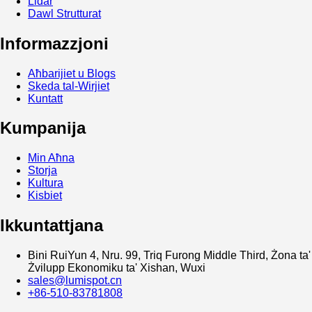
Lidar
Dawl Strutturat
Informazzjoni
Aħbarijiet u Blogs
Skeda tal-Wirjiet
Kuntatt
Kumpanija
Min Aħna
Storja
Kultura
Kisbiet
Ikkuntattjana
Bini RuiYun 4, Nru. 99, Triq Furong Middle Third, Żona ta'
Żvilupp Ekonomiku ta' Xishan, Wuxi
sales@lumispot.cn
+86-510-83781808