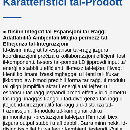
Karatteristiċi tal-Prodott
● Disinn Integrat tal-Espansjoni tar-Raġġ:
Adattabilità Ambjentali Mtejba permezz tal-
Effiċjenza tal-Integrazzjoni
Id-disinn integrat tal-espansur tar-raġġ jiżgura
koordinazzjoni preċiża u kollaborazzjoni effiċjenti fost
il-komponenti. Is-sors tal-pompa LD jipprovdi input ta'
enerġija stabbli u effiċjenti lill-mezz tal-lejżer, filwaqt li
l-lenti kollimanti b'assi mgħaġġel u l-lenti tal-iffukar
jikkontrollaw b'mod preċiż il-forma tar-raġġ. Il-modulu
tal-qligħ jamplifika aktar l-enerġija tal-lejżer, u l-
espansur tar-raġġ jespandi b'mod effettiv id-dijametru
tar-raġġ, inaqqas l-angolu tad-diverġenza tar-raġġ u
jtejjeb id-direzzjonalità tar-raġġ u d-distanza tat-
trażmissjoni. Il-modulu tal-kampjunar ottiku
jimmonitorja l-prestazzjoni tal-lejżer f'ħin reali biex
jiżgura output stabbli u affidabbli. Barra minn hekk, id-
disinn issiġillat huwa favur l-ambjent, jestendi l-ħajja