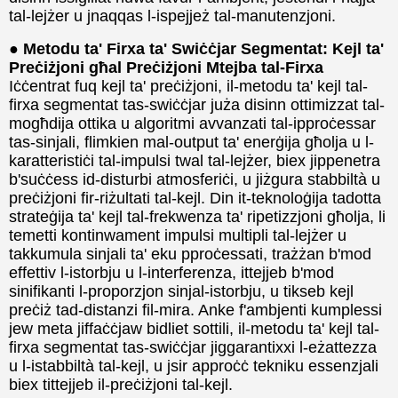
tal-lejżer u jnaqqas l-ispejjeż tal-manutenzjoni.
● Metodu ta' Firxa ta' Swiċċjar Segmentat: Kejl ta'
Preċiżjoni għal Preċiżjoni Mtejba tal-Firxa
Iċċentrat fuq kejl ta' preċiżjoni, il-metodu ta' kejl tal-
firxa segmentat tas-swiċċjar juża disinn ottimizzat tal-
mogħdija ottika u algoritmi avvanzati tal-ipproċessar
tas-sinjali, flimkien mal-output ta' enerġija għolja u l-
karatteristiċi tal-impulsi twal tal-lejżer, biex jippenetra
b'suċċess id-disturbi atmosferiċi, u jiżgura stabbiltà u
preċiżjoni fir-riżultati tal-kejl. Din it-teknoloġija tadotta
strateġija ta' kejl tal-frekwenza ta' ripetizzjoni għolja, li
temetti kontinwament impulsi multipli tal-lejżer u
takkumula sinjali ta' eku pproċessati, trażżan b'mod
effettiv l-istorbju u l-interferenza, ittejjeb b'mod
sinifikanti l-proporzjon sinjal-istorbju, u tikseb kejl
preċiż tad-distanzi fil-mira. Anke f'ambjenti kumplessi
jew meta jiffaċċjaw bidliet sottili, il-metodu ta' kejl tal-
firxa segmentat tas-swiċċjar jiggarantixxi l-eżattezza
u l-istabbiltà tal-kejl, u jsir approċċ tekniku essenzjali
biex tittejjeb il-preċiżjoni tal-kejl.