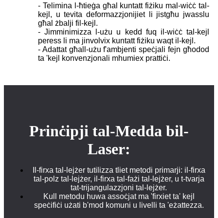
- Telimina l-ħtieġa għal kuntatt fiżiku mal-wiċċ tal-
kejl, u tevita deformazzjonijiet li jistgħu jwasslu
għal żbalji fil-kejl.
- Jimminimizza l-użu u kedd fuq il-wiċċ tal-kejl
peress li ma jinvolvix kuntatt fiżiku waqt il-kejl.
- Adattat għall-użu f'ambjenti speċjali fejn għodod
ta 'kejl konvenzjonali mhumiex prattiċi.
Prinċipji tal-Medda bil-
Laser:
Il-firxa tal-lejżer tutilizza tliet metodi primarji: il-firxa
tal-polz tal-lejżer, il-firxa tal-fażi tal-lejżer, u t-tvarja
tat-trijangulazzjoni tal-lejżer.
Kull metodu huwa assoċjat ma 'firxiet ta' kejl
speċifiċi użati b'mod komuni u livelli ta 'eżattezza.