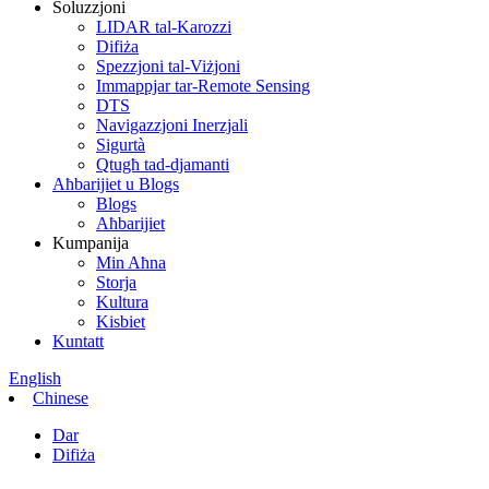
Soluzzjoni
LIDAR tal-Karozzi
Difiża
Spezzjoni tal-Viżjoni
Immappjar tar-Remote Sensing
DTS
Navigazzjoni Inerzjali
Sigurtà
Qtugħ tad-djamanti
Aħbarijiet u Blogs
Blogs
Aħbarijiet
Kumpanija
Min Aħna
Storja
Kultura
Kisbiet
Kuntatt
English
Chinese
Dar
Difiża