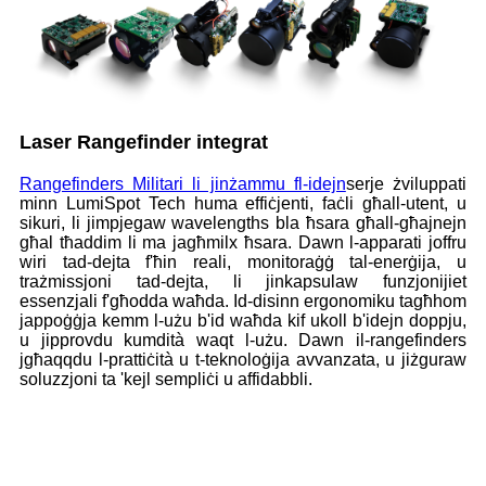
Laser Rangefinder integrat
Rangefinders Militari li jinżammu fl-idejn
serje żviluppati
minn LumiSpot Tech huma effiċjenti, faċli għall-utent, u
sikuri, li jimpjegaw wavelengths bla ħsara għall-għajnejn
għal tħaddim li ma jagħmilx ħsara. Dawn l-apparati joffru
wiri tad-dejta f'ħin reali, monitoraġġ tal-enerġija, u
trażmissjoni tad-dejta, li jinkapsulaw funzjonijiet
essenzjali f'għodda waħda. Id-disinn ergonomiku tagħhom
jappoġġja kemm l-użu b'id waħda kif ukoll b'idejn doppju,
u jipprovdu kumdità waqt l-użu. Dawn il-rangefinders
jgħaqqdu l-prattiċità u t-teknoloġija avvanzata, u jiżguraw
soluzzjoni ta 'kejl sempliċi u affidabbli.