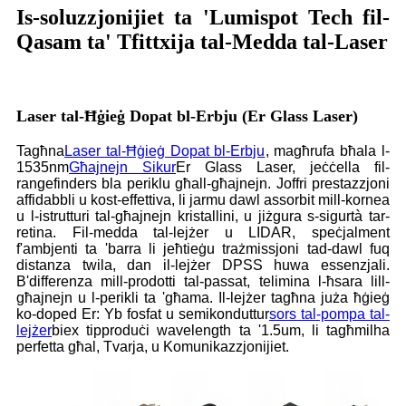
Is-soluzzjonijiet ta 'Lumispot Tech fil-
Qasam ta' Tfittxija tal-Medda tal-Laser
Laser tal-Ħġieġ Dopat bl-Erbju (Er Glass Laser)
Tagħna
Laser tal-Ħġieġ Dopat bl-Erbju
, magħrufa bħala l-
1535nm
Għajnejn Sikur
Er Glass Laser, jeċċella fil-
rangefinders bla periklu għall-għajnejn. Joffri prestazzjoni
affidabbli u kost-effettiva, li jarmu dawl assorbit mill-kornea
u l-istrutturi tal-għajnejn kristallini, u jiżgura s-sigurtà tar-
retina. Fil-medda tal-lejżer u LIDAR, speċjalment
f'ambjenti ta 'barra li jeħtieġu trażmissjoni tad-dawl fuq
distanza twila, dan il-lejżer DPSS huwa essenzjali.
B'differenza mill-prodotti tal-passat, telimina l-ħsara lill-
għajnejn u l-perikli ta 'għama. Il-lejżer tagħna juża ħġieġ
ko-doped Er: Yb fosfat u semikonduttur
sors tal-pompa tal-
lejżer
biex tipproduċi wavelength ta '1.5um, li tagħmilha
perfetta għal, Tvarja, u Komunikazzjonijiet.