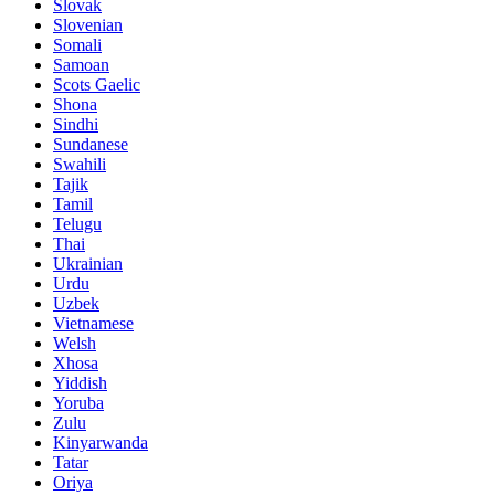
Slovak
Slovenian
Somali
Samoan
Scots Gaelic
Shona
Sindhi
Sundanese
Swahili
Tajik
Tamil
Telugu
Thai
Ukrainian
Urdu
Uzbek
Vietnamese
Welsh
Xhosa
Yiddish
Yoruba
Zulu
Kinyarwanda
Tatar
Oriya