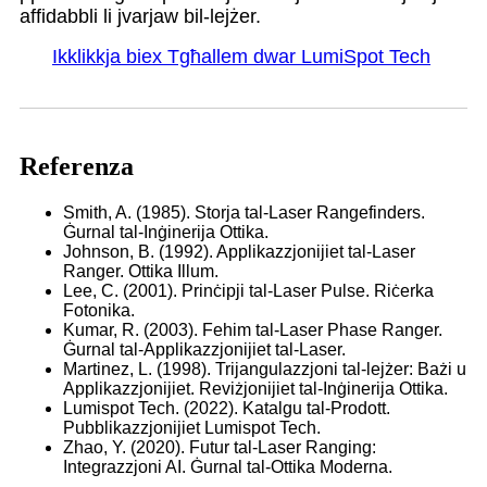
affidabbli li jvarjaw bil-lejżer.
Ikklikkja biex Tgħallem dwar LumiSpot Tech
Referenza
Smith, A. (1985). Storja tal-Laser Rangefinders.
Ġurnal tal-Inġinerija Ottika.
Johnson, B. (1992). Applikazzjonijiet tal-Laser
Ranger. Ottika Illum.
Lee, C. (2001). Prinċipji tal-Laser Pulse. Riċerka
Fotonika.
Kumar, R. (2003). Fehim tal-Laser Phase Ranger.
Ġurnal tal-Applikazzjonijiet tal-Laser.
Martinez, L. (1998). Trijangulazzjoni tal-lejżer: Bażi u
Applikazzjonijiet. Reviżjonijiet tal-Inġinerija Ottika.
Lumispot Tech. (2022). Katalgu tal-Prodott.
Pubblikazzjonijiet Lumispot Tech.
Zhao, Y. (2020). Futur tal-Laser Ranging:
Integrazzjoni AI. Ġurnal tal-Ottika Moderna.