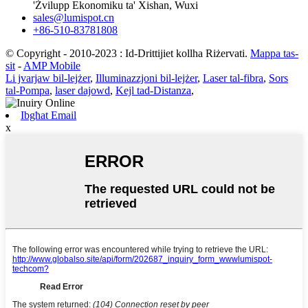
'Żvilupp Ekonomiku ta' Xishan, Wuxi
sales@lumispot.cn
+86-510-83781808
© Copyright - 2010-2023 : Id-Drittijiet kollha Riżervati.
Mappa tas-
sit
-
AMP Mobile
Li jvarjaw bil-lejżer
,
Illuminazzjoni bil-lejżer
,
Laser tal-fibra
,
Sors
tal-Pompa
,
laser dajowd
,
Kejl tad-Distanza
,
Ibgħat Email
x