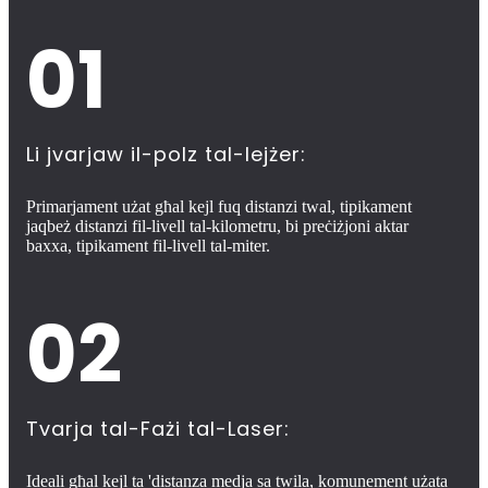
01
Li jvarjaw il-polz tal-lejżer:
Primarjament użat għal kejl fuq distanzi twal, tipikament
jaqbeż distanzi fil-livell tal-kilometru, bi preċiżjoni aktar
baxxa, tipikament fil-livell tal-miter.
02
Tvarja tal-Fażi tal-Laser:
Ideali għal kejl ta 'distanza medja sa twila, komunement użata