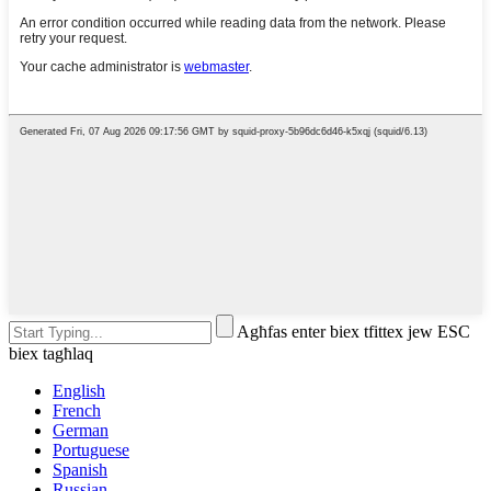
Agħfas enter biex tfittex jew ESC
biex tagħlaq
English
French
German
Portuguese
Spanish
Russian