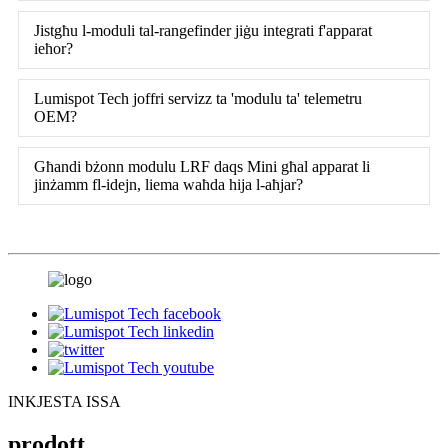
Jistgħu l-moduli tal-rangefinder jiġu integrati f'apparat
ieħor?
Lumispot Tech joffri servizz ta 'modulu ta' telemetru
OEM?
Għandi bżonn modulu LRF daqs Mini għal apparat li
jinżamm fl-idejn, liema waħda hija l-aħjar?
INKJESTA ISSA
prodott