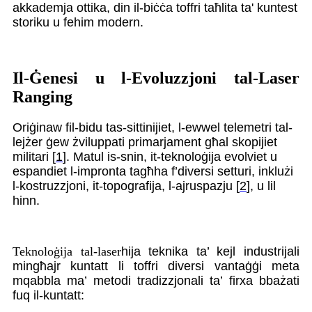
akkademja ottika, din il-biċċa toffri taħlita ta' kuntest
storiku u fehim modern.
Il-Ġenesi u l-Evoluzzjoni tal-Laser
Ranging
Oriġinaw fil-bidu tas-sittinijiet, l-ewwel telemetri tal-
lejżer ġew żviluppati primarjament għal skopijiet
militari [
1
]. Matul is-snin, it-teknoloġija evolviet u
espandiet l-impronta tagħha f’diversi setturi, inklużi
l-kostruzzjoni, it-topografija, l-ajruspazju [
2
], u lil
hinn.
Teknoloġija tal-laser
hija teknika ta’ kejl industrijali
mingħajr kuntatt li toffri diversi vantaġġi meta
mqabbla ma’ metodi tradizzjonali ta’ firxa bbażati
fuq il-kuntatt: