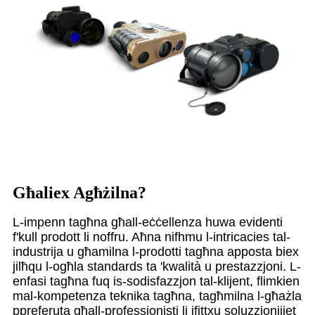
Għaliex Agħżilna?
L-impenn tagħna għall-eċċellenza huwa evidenti
f'kull prodott li noffru. Aħna nifhmu l-intricacies tal-
industrija u għamilna l-prodotti tagħna apposta biex
jilħqu l-ogħla standards ta 'kwalità u prestazzjoni. L-
enfasi tagħna fuq is-sodisfazzjon tal-klijent, flimkien
mal-kompetenza teknika tagħna, tagħmilna l-għażla
ppreferuta għall-professjonisti li jfittxu soluzzjonijiet