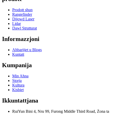
Prodott sħun
Rangefinder
Dijowd Laser
Lidar
Dawl Strutturat
Informazzjoni
Aħbarijiet u Blogs
Kuntatt
Kumpanija
Min Aħna
Storja
Kultura
Kisbiet
Ikkuntattjana
RuiYun Bini 4, Nru 99, Furong Middle Third Road, Żona ta