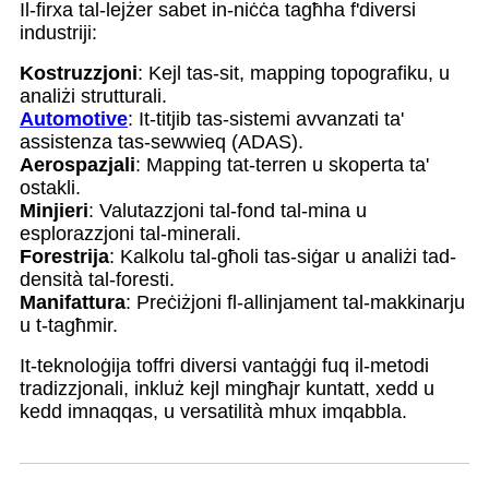
Il-firxa tal-lejżer sabet in-niċċa tagħha f'diversi
industriji:
Kostruzzjoni
: Kejl tas-sit, mapping topografiku, u
analiżi strutturali.
Automotive
: It-titjib tas-sistemi avvanzati ta'
assistenza tas-sewwieq (ADAS).
Aerospazjali
: Mapping tat-terren u skoperta ta'
ostakli.
Minjieri
: Valutazzjoni tal-fond tal-mina u
esplorazzjoni tal-minerali.
Forestrija
: Kalkolu tal-għoli tas-siġar u analiżi tad-
densità tal-foresti.
Manifattura
: Preċiżjoni fl-allinjament tal-makkinarju
u t-tagħmir.
It-teknoloġija toffri diversi vantaġġi fuq il-metodi
tradizzjonali, inkluż kejl mingħajr kuntatt, xedd u
kedd imnaqqas, u versatilità mhux imqabbla.