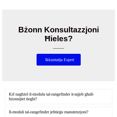
Bżonn Konsultazzjoni
Ħieles?
Ikkuntattja Espert
Kif nagħżel il-modulu tal-rangefinder it-tajjeb għall-
bżonnijiet tiegħi?
Il-moduli tal-rangefinder jeħtieġu manutenzjoni?