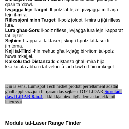
qasir ta 'dawl.
Ivvjaġġa lejn Target
: Il-polz tal-lejżer jivvjaġġa mill-arja
lejn il-mira.
Riflessjoni minn Target
: Il-polz jolqot il-mira u jiġi rifless
lura.
Lura għas-Sors:
Il-polz rifless jivvjaġġa lura lejn l-apparat
tal-lejżer.
Sejbien:
L-apparat tal-laser jiskopri l-polz tal-laser li
jirritorna.
Kejl tal-Ħin:
Il-ħin meħud għall-vjaġġ bir-ritorn tal-polz
huwa mkejjel.
Kalkolu tad-Distanza:
Id-distanza għall-mira hija
kkalkulata abbażi tal-veloċità tad-dawl u l-ħin imkejjel.
Din is-sena, Lumispot Tech nediet prodott perfettament adattat
għall-applikazzjoni fil-qasam tas-sejbien TOF LIDAR,
Sors tad-
dawl LiDAR 8-in-1
. Ikklikkja biex titgħallem aktar jekk inti
interessat
Modulu tal-Laser Range Finder