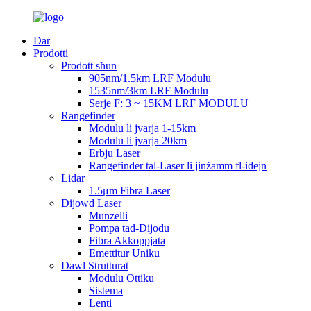
Dar
Prodotti
Prodott sħun
905nm/1.5km LRF Modulu
1535nm/3km LRF Modulu
Serje F: 3 ~ 15KM LRF MODULU
Rangefinder
Modulu li jvarja 1-15km
Modulu li jvarja 20km
Erbju Laser
Rangefinder tal-Laser li jinżamm fl-idejn
Lidar
1.5μm Fibra Laser
Dijowd Laser
Munzelli
Pompa tad-Dijodu
Fibra Akkoppjata
Emettitur Uniku
Dawl Strutturat
Modulu Ottiku
Sistema
Lenti