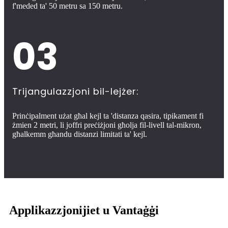
f'meded ta' 50 metru sa 150 metru.
03
Trijangulazzjoni bil-lejżer:
Prinċipalment użat għal kejl ta 'distanza qasira, tipikament fi
żmien 2 metri, li joffri preċiżjoni għolja fil-livell tal-mikron,
għalkemm għandu distanzi limitati ta' kejl.
Applikazzjonijiet u Vantaġġi