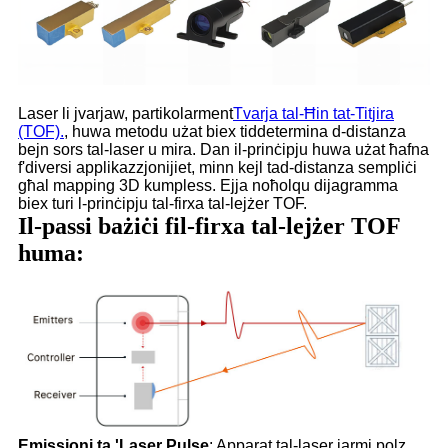
Laser li jvarjaw, partikolarment
Tvarja tal-Ħin tat-Titjira
(TOF).
, huwa metodu użat biex tiddetermina d-distanza
bejn sors tal-laser u mira. Dan il-prinċipju huwa użat ħafna
f'diversi applikazzjonijiet, minn kejl tad-distanza sempliċi
għal mapping 3D kumpless. Ejja noħolqu dijagramma
biex turi l-prinċipju tal-firxa tal-lejżer TOF.
Il-passi bażiċi fil-firxa tal-lejżer TOF
huma:
Emissjoni ta 'Laser Pulse
: Apparat tal-laser jarmi polz