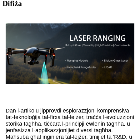
Difiża
Dan l-artikolu jipprovdi esplorazzjoni komprensiva
tat-teknoloġija tal-firxa tal-lejżer, traċċa l-evoluzzjoni
storika tagħha, tiċċara l-prinċipji ewlenin tagħha, u
jenfasizza l-applikazzjonijiet diversi tagħha.
Maħsuba għal inġiniera tal-lejżer, timijiet ta 'R&D, u