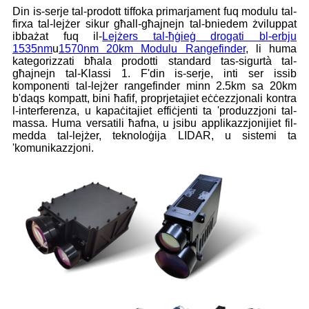
Din is-serje tal-prodott tiffoka primarjament fuq modulu tal-
firxa tal-lejżer sikur għall-għajnejn tal-bniedem żviluppat
ibbażat fuq il-
Lejżers tal-ħġieġ drogati bl-erbju
1535nm
u
1570nm 20km Modulu Rangefinder
, li huma
kategorizzati bħala prodotti standard tas-sigurtà tal-
għajnejn tal-Klassi 1. F'din is-serje, inti ser issib
komponenti tal-lejżer rangefinder minn 2.5km sa 20km
b'daqs kompatt, bini ħafif, proprjetajiet eċċezzjonali kontra
l-interferenza, u kapaċitajiet effiċjenti ta 'produzzjoni tal-
massa. Huma versatili ħafna, u jsibu applikazzjonijiet fil-
medda tal-lejżer, teknoloġija LIDAR, u sistemi ta
'komunikazzjoni.