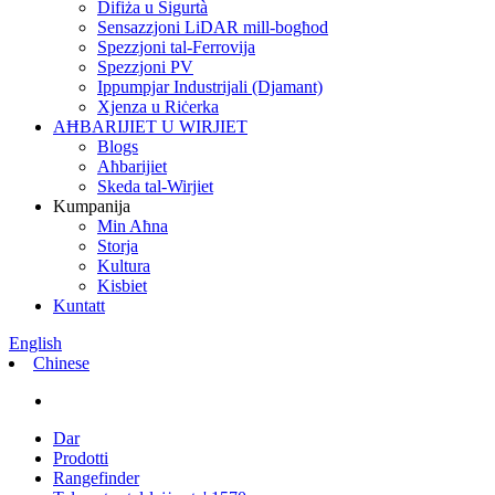
Difiża u Sigurtà
Sensazzjoni LiDAR mill-bogħod
Spezzjoni tal-Ferrovija
Spezzjoni PV
Ippumpjar Industrijali (Djamant)
Xjenza u Riċerka
AĦBARIJIET U WIRJIET
Blogs
Aħbarijiet
Skeda tal-Wirjiet
Kumpanija
Min Aħna
Storja
Kultura
Kisbiet
Kuntatt
English
Chinese
Dar
Prodotti
Rangefinder