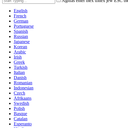
Agħfas enter biex tfittex jew ESC bi
English
French
German
Portuguese
Spanish
Russian
Japanese
Korean
Arabic
Irish
Greek
Turkish
Italian
Danish
Romanian
Indonesian
Czech
Afrikaans
Swedish
Polish
Basque
Catalan
Esperanto