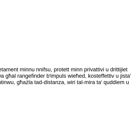
ment minnu nnifsu, protett minn privattivi u drittijiet
uwa għal rangefinder b'impuls wieħed, kosteffettiv u jista'
ntinwu, għażla tad-distanza, wiri tal-mira ta' quddiem u