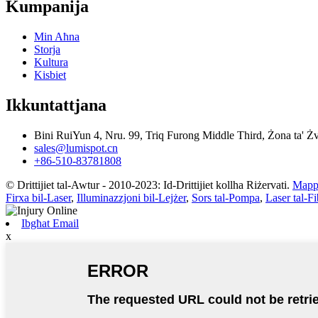
Kumpanija
Min Aħna
Storja
Kultura
Kisbiet
Ikkuntattjana
Bini RuiYun 4, Nru. 99, Triq Furong Middle Third, Żona ta' 
sales@lumispot.cn
+86-510-83781808
© Drittijiet tal-Awtur - 2010-2023: Id-Drittijiet kollha Riżervati.
Mappa
Firxa bil-Laser
,
Illuminazzjoni bil-Lejżer
,
Sors tal-Pompa
,
Laser tal-Fi
Ibgħat Email
x