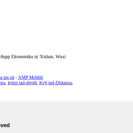
Żvilupp Ekonomiku ta' Xishan, Wuxi
 tas-sit
-
AMP Mobbli
bra
,
lejżer tad-dijodi
,
Kejl tad-Distanza
,