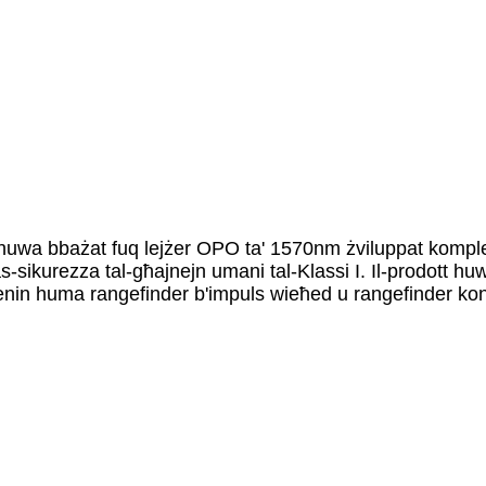
t huwa bbażat fuq lejżer OPO ta' 1570nm żviluppat kompleta
 tas-sikurezza tal-għajnejn umani tal-Klassi I. Il-prodott h
t ewlenin huma rangefinder b'impuls wieħed u rangefinder ko