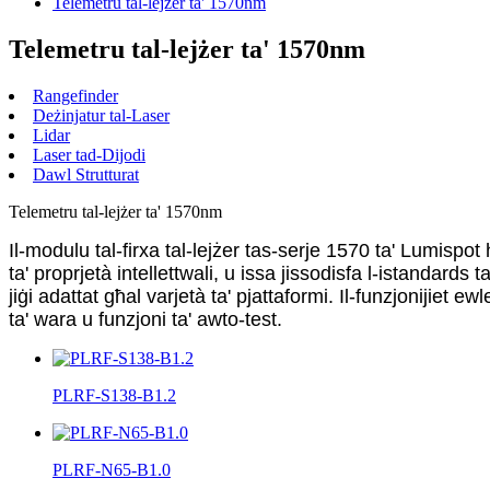
Telemetru tal-lejżer ta' 1570nm
Telemetru tal-lejżer ta' 1570nm
Rangefinder
Deżinjatur tal-Laser
Lidar
Laser tad-Dijodi
Dawl Strutturat
Telemetru tal-lejżer ta' 1570nm
Il-modulu tal-firxa tal-lejżer tas-serje 1570 ta' Lumispo
ta' proprjetà intellettwali, u issa jissodisfa l-istandards
jiġi adattat għal varjetà ta' pjattaformi. Il-funzjonijie
ta' wara u funzjoni ta' awto-test.
PLRF-S138-B1.2
PLRF-N65-B1.0