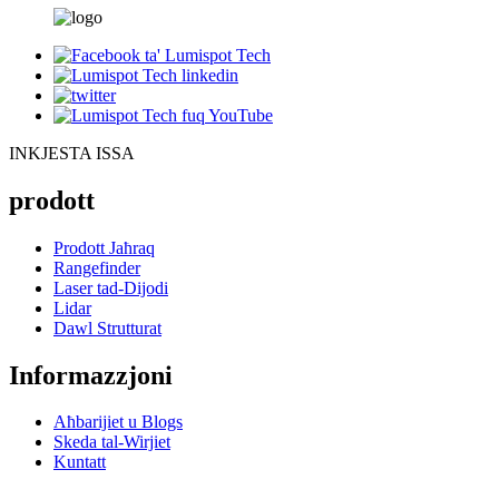
INKJESTA ISSA
prodott
Prodott Jaħraq
Rangefinder
Laser tad-Dijodi
Lidar
Dawl Strutturat
Informazzjoni
Aħbarijiet u Blogs
Skeda tal-Wirjiet
Kuntatt