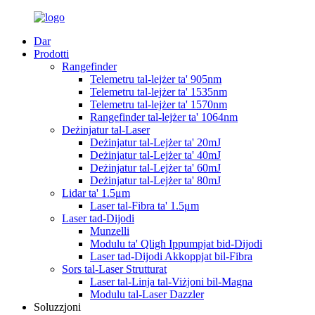
Dar
Prodotti
Rangefinder
Telemetru tal-lejżer ta' 905nm
Telemetru tal-lejżer ta' 1535nm
Telemetru tal-lejżer ta' 1570nm
Rangefinder tal-lejżer ta' 1064nm
Deżinjatur tal-Laser
Deżinjatur tal-Lejżer ta' 20mJ
Deżinjatur tal-Lejżer ta' 40mJ
Deżinjatur tal-Lejżer ta' 60mJ
Deżinjatur tal-Lejżer ta' 80mJ
Lidar ta' 1.5μm
Laser tal-Fibra ta' 1.5μm
Laser tad-Dijodi
Munzelli
Modulu ta' Qligħ Ippumpjat bid-Dijodi
Laser tad-Dijodi Akkoppjat bil-Fibra
Sors tal-Laser Strutturat
Laser tal-Linja tal-Viżjoni bil-Magna
Modulu tal-Laser Dazzler
Soluzzjoni