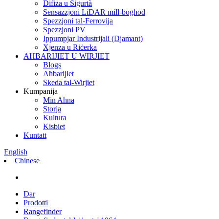
Difiża u Sigurtà
Sensazzjoni LiDAR mill-bogħod
Spezzjoni tal-Ferrovija
Spezzjoni PV
Ippumpjar Industrijali (Djamant)
Xjenza u Riċerka
AĦBARIJIET U WIRJIET
Blogs
Aħbarijiet
Skeda tal-Wirjiet
Kumpanija
Min Aħna
Storja
Kultura
Kisbiet
Kuntatt
English
Chinese
Dar
Prodotti
Rangefinder