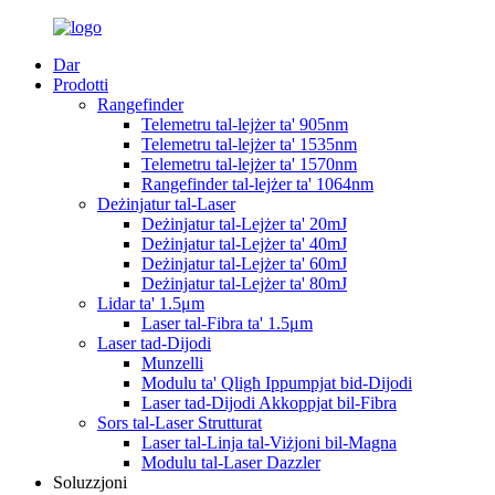
Dar
Prodotti
Rangefinder
Telemetru tal-lejżer ta' 905nm
Telemetru tal-lejżer ta' 1535nm
Telemetru tal-lejżer ta' 1570nm
Rangefinder tal-lejżer ta' 1064nm
Deżinjatur tal-Laser
Deżinjatur tal-Lejżer ta' 20mJ
Deżinjatur tal-Lejżer ta' 40mJ
Deżinjatur tal-Lejżer ta' 60mJ
Deżinjatur tal-Lejżer ta' 80mJ
Lidar ta' 1.5μm
Laser tal-Fibra ta' 1.5μm
Laser tad-Dijodi
Munzelli
Modulu ta' Qligħ Ippumpjat bid-Dijodi
Laser tad-Dijodi Akkoppjat bil-Fibra
Sors tal-Laser Strutturat
Laser tal-Linja tal-Viżjoni bil-Magna
Modulu tal-Laser Dazzler
Soluzzjoni