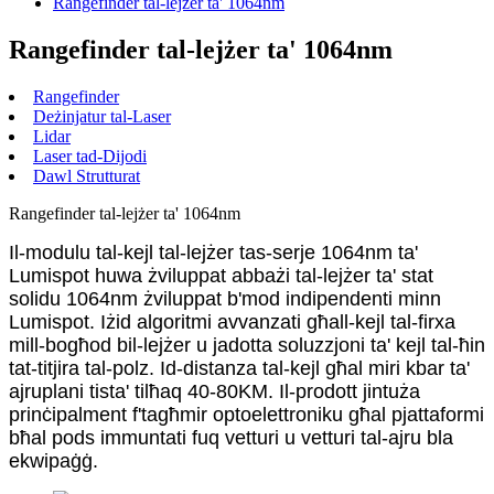
Rangefinder tal-lejżer ta' 1064nm
Rangefinder tal-lejżer ta' 1064nm
Rangefinder
Deżinjatur tal-Laser
Lidar
Laser tad-Dijodi
Dawl Strutturat
Rangefinder tal-lejżer ta' 1064nm
Il-modulu tal-kejl tal-lejżer tas-serje 1064nm ta'
Lumispot huwa żviluppat abbażi tal-lejżer ta' stat
solidu 1064nm żviluppat b'mod indipendenti minn
Lumispot. Iżid algoritmi avvanzati għall-kejl tal-firxa
mill-bogħod bil-lejżer u jadotta soluzzjoni ta' kejl tal-ħin
tat-titjira tal-polz. Id-distanza tal-kejl għal miri kbar ta'
ajruplani tista' tilħaq 40-80KM. Il-prodott jintuża
prinċipalment f'tagħmir optoelettroniku għal pjattaformi
bħal pods immuntati fuq vetturi u vetturi tal-ajru bla
ekwipaġġ.