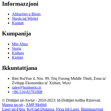
Informazzjoni
Aħbarijiet u Blogs
Skeda tal-Wirjiet
Kuntatt
Kumpanija
Min Aħna
Storja
Kultura
Kisbiet
Ikkuntattjana
Bini RuiYun 4, Nru. 99, Triq Furong Middle Third, Żona ta'
Żvilupp Ekonomiku ta' Xishan, Wuxi
sales@lumispot.cn
+86-510-83781808
© Drittijiet tal-Awtur - 2010-2023: Id-Drittijiet kollha Riżervati.
Mappa tas-sit
-
AMP Mobbli
Laser tal-Fibra
,
Kejl tad-Distanza
,
Firxa bil-Laser
,
Illuminazzjoni