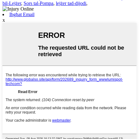
bil-Lejżer
,
Sors tal-Pompa
,
lejżer tad-dijodi
,
Ibgħat Email
x