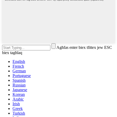
Agħfas enter biex tfittex jew ESC
biex tagħlaq
English
French
German
Portuguese
Spanish
Russian
Japanese
Korean
Arabic
Irish
Greek
Turkish