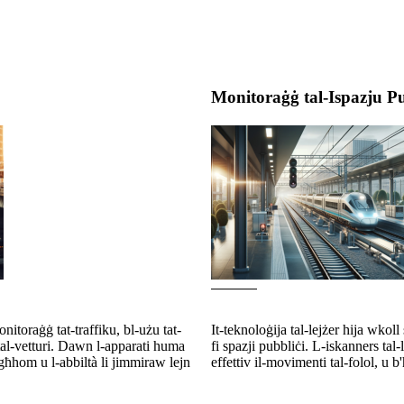
Monitoraġġ tal-Ispazju P
onitoraġġ tat-traffiku, bl-użu tat-
It-teknoloġija tal-lejżer hija wkoll
t tal-vetturi. Dawn l-apparati huma
fi spazji pubbliċi. L-iskanners tal-
tagħhom u l-abbiltà li jimmiraw lejn
effettiv il-movimenti tal-folol, u 