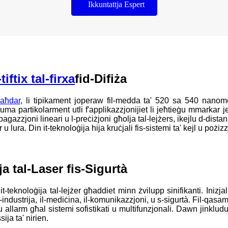
Ikkuntattja Espert
iftix tal-firxa
fid-Difiża
 aħdar
, li tipikament joperaw fil-medda ta' 520 sa 540 nanomet
uma partikolarment utli f'applikazzjonijiet li jeħtieġu mmarkar 
pagazzjoni lineari u l-preċiżjoni għolja tal-lejżers, ikejlu d-distanzi
r u lura. Din it-teknoloġija hija kruċjali fis-sistemi ta' kejl u pożi
a tal-Laser fis-Sigurtà
t-teknoloġija tal-lejżer għaddiet minn żvilupp sinifikanti. Inizja
l-industrija, il-mediċina, il-komunikazzjoni, u s-sigurtà. Fil-qasam 
allarm għal sistemi sofistikati u multifunzjonali. Dawn jinkludu 
sija ta' nirien.