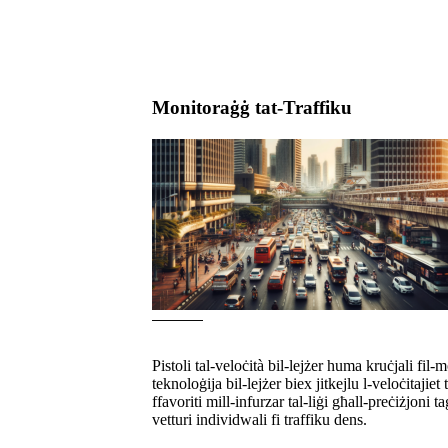
Monitoraġġ tat-Traffiku
Pistoli tal-veloċità bil-lejżer huma kruċjali fil-m
teknoloġija bil-lejżer biex jitkejlu l-veloċitajie
ffavoriti mill-infurzar tal-liġi għall-preċiżjoni 
vetturi individwali fi traffiku dens.