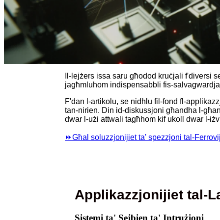
Il-lejżers issa saru għodod kruċjali f'diversi se
jagħmluhom indispensabbli fis-salvagwardja ta
F'dan l-artikolu, se nidħlu fil-fond fl-applikaz
tan-nirien. Din id-diskussjoni għandha l-għan l
dwar l-użi attwali tagħhom kif ukoll dwar l-iżvi
⏩
Għal soluzzjonijiet ta' spezzjoni tal-Ferrov
Applikazzjonijiet tal-La
Sistemi ta' Sejbien ta' Intrużjoni