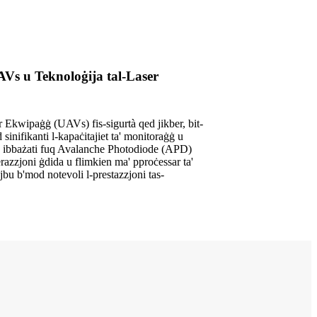
AVs u Teknoloġija tal-Laser
r Ekwipaġġ (UAVs) fis-sigurtà qed jikber, bit-
d sinifikanti l-kapaċitajiet ta' monitoraġġ u
, ibbażati fuq Avalanche Photodiode (APD)
razzjoni ġdida u flimkien ma' pproċessar ta'
jbu b'mod notevoli l-prestazzjoni tas-