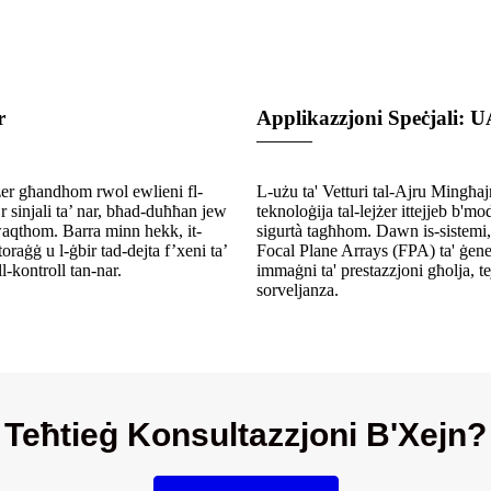
r
Applikazzjoni Speċjali: U
lejżer għandhom rwol ewlieni fl-
L-użu ta' Vetturi tal-Ajru Mingħaj
jr sinjali ta’ nar, bħad-duħħan jew
teknoloġija tal-lejżer ittejjeb b'mo
’waqthom. Barra minn hekk, it-
sigurtà tagħhom. Dawn is-sistemi
oraġġ u l-ġbir tad-dejta f’xeni ta’
Focal Plane Arrays (FPA) ta' ġene
l-kontroll tan-nar.
immaġni ta' prestazzjoni għolja, te
sorveljanza.
Teħtieġ Konsultazzjoni B'Xejn?