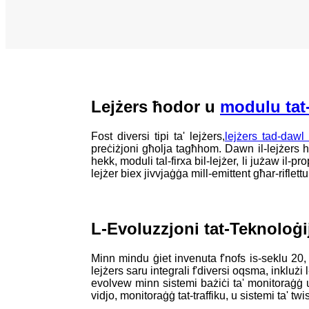
Lejżers ħodor u
modulu tat-t
Fost diversi tipi ta' lejżers,
lejżers tad-dawl
preċiżjoni għolja tagħhom. Dawn il-lejżers h
hekk, moduli tal-firxa bil-lejżer, li jużaw il-pro
lejżer biex jivvjaġġa mill-emittent għar-riflettu
L-Evoluzzjoni tat-Teknoloġij
Minn mindu ġiet invenuta f'nofs is-seklu 20, i
lejżers saru integrali f'diversi oqsma, inklużi 
evolvew minn sistemi bażiċi ta' monitoraġġ u 
vidjo, monitoraġġ tat-traffiku, u sistemi ta' twis