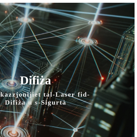
Difiża
kazzjonijiet tal-Laser fid-
Difiża u s-Sigurtà