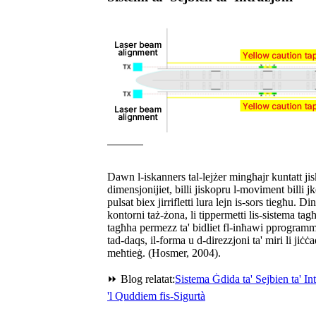
Dawn l-iskanners tal-lejżer mingħajr kuntatt j
dimensjonijiet, billi jiskopru l-moviment billi jke
pulsat biex jirrifletti lura lejn is-sors tiegħu. D
kontorni taż-żona, li tippermetti lis-sistema ta
tagħha permezz ta' bidliet fl-inħawi pprogramma
tad-daqs, il-forma u d-direzzjoni ta' miri li jiċ
meħtieġ. (Hosmer, 2004).
⏩ Blog relatat:
Sistema Ġdida ta' Sejbien ta' Int
'l Quddiem fis-Sigurtà