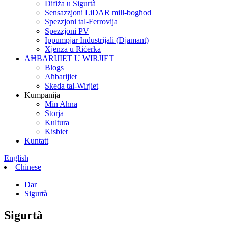
Difiża u Sigurtà
Sensazzjoni LiDAR mill-bogħod
Spezzjoni tal-Ferrovija
Spezzjoni PV
Ippumpjar Industrijali (Djamant)
Xjenza u Riċerka
AĦBARIJIET U WIRJIET
Blogs
Aħbarijiet
Skeda tal-Wirjiet
Kumpanija
Min Aħna
Storja
Kultura
Kisbiet
Kuntatt
English
Chinese
Dar
Sigurtà
Sigurtà