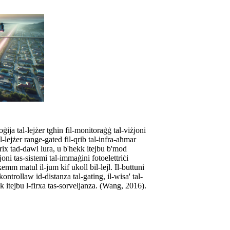
oġija tal-lejżer tgħin fil-monitoraġġ tal-viżjoni
l-lejżer range-gated fil-qrib tal-infra-aħmar
ifrix tad-dawl lura, u b'hekk itejbu b'mod
joni tas-sistemi tal-immaġini fotoelettriċi
kemm matul il-jum kif ukoll bil-lejl. Il-buttuni
kontrollaw id-distanza tal-gating, il-wisa' tal-
k itejbu l-firxa tas-sorveljanza. (Wang, 2016).