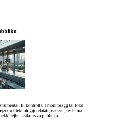
ubbliku
 strumentali fil-kontroll u l-monitoraġġ tal-folol
lejżer u t-teknoloġiji relatati jissorveljaw b'mod
b'hekk itejbu s-sikurezza pubblika.