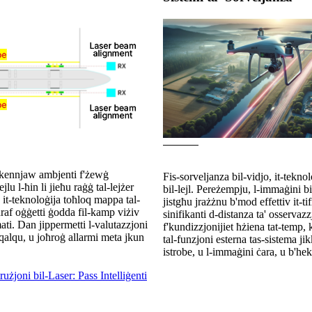
iskennjaw ambjenti f'żewġ
Fis-sorveljanza bil-vidjo, it-teknol
jlu l-ħin li jieħu raġġ tal-lejżer
bil-lejl. Pereżempju, l-immaġini bi
in it-teknoloġija toħloq mappa tal-
jistgħu jrażżnu b'mod effettiv it-t
għraf oġġetti ġodda fil-kamp viżiv
sinifikanti d-distanza ta' osservazz
ti. Dan jippermetti l-valutazzjoni
f'kundizzjonijiet ħżiena tat-temp, 
ċaqalqu, u joħroġ allarmi meta jkun
tal-funzjoni esterna tas-sistema jik
istrobe, u l-immaġini ċara, u b'hek
rużjoni bil-Laser: Pass Intelliġenti