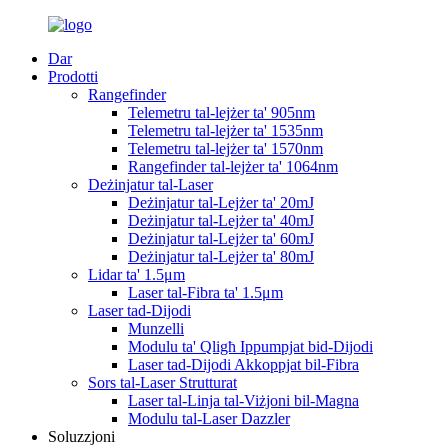
Dar
Prodotti
Rangefinder
Telemetru tal-lejżer ta' 905nm
Telemetru tal-lejżer ta' 1535nm
Telemetru tal-lejżer ta' 1570nm
Rangefinder tal-lejżer ta' 1064nm
Deżinjatur tal-Laser
Deżinjatur tal-Lejżer ta' 20mJ
Deżinjatur tal-Lejżer ta' 40mJ
Deżinjatur tal-Lejżer ta' 60mJ
Deżinjatur tal-Lejżer ta' 80mJ
Lidar ta' 1.5μm
Laser tal-Fibra ta' 1.5μm
Laser tad-Dijodi
Munzelli
Modulu ta' Qligħ Ippumpjat bid-Dijodi
Laser tad-Dijodi Akkoppjat bil-Fibra
Sors tal-Laser Strutturat
Laser tal-Linja tal-Viżjoni bil-Magna
Modulu tal-Laser Dazzler
Soluzzjoni