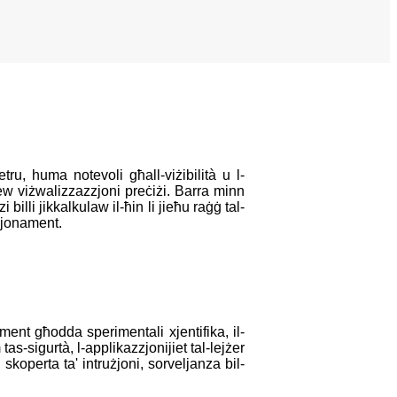
ru, huma notevoli għall-viżibilità u l-
jew viżwalizzazzjoni preċiżi. Barra minn
 billi jikkalkulaw il-ħin li jieħu raġġ tal-
zzjonament.
lment għodda sperimentali xjentifika, il-
tas-sigurtà, l-applikazzjonijiet tal-lejżer
skoperta ta' intrużjoni, sorveljanza bil-