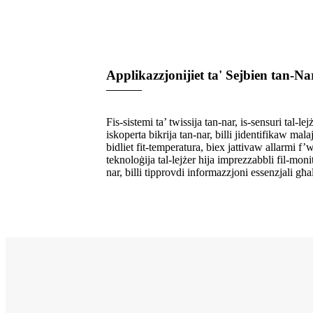
Applikazzjonijiet ta' Sejbien tan-Na
Fis-sistemi ta’ twissija tan-nar, is-sensuri tal-
iskoperta bikrija tan-nar, billi jidentifikaw mala
bidliet fit-temperatura, biex jattivaw allarmi f
teknoloġija tal-lejżer hija imprezzabbli fil-monit
nar, billi tipprovdi informazzjoni essenzjali għal