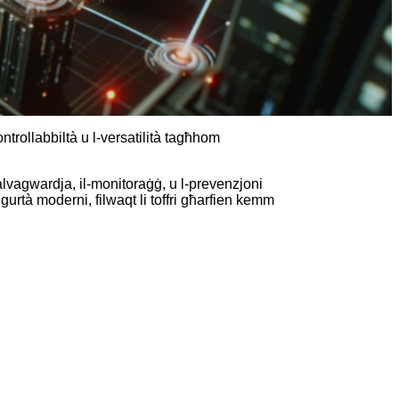
kontrollabbiltà u l-versatilità tagħhom
s-salvagwardja, il-monitoraġġ, u l-prevenzjoni
igurtà moderni, filwaqt li toffri għarfien kemm