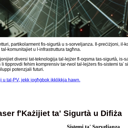
tturi, partikolarment fis-sigurtà u s-sorveljanza. Il-preċiżjoni, il-
l-komunitajiet u l-infrastruttura tagħna.
zjonijiet diversi tat-teknoloġija tal-lejżer fl-oqsma tas-sigurtà, i
i tipprovdi fehim komprensiv tar-rwol tal-lejżers fis-sistemi ta' s
luppi potenzjali futuri.
iji u tal-PV, jekk jogħġbok ikklikkja hawn.
ser f'Każijiet ta' Sigurtà u Difiża
Sistemi ta' Sorveljanza