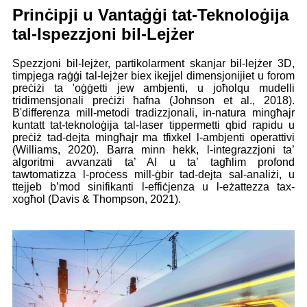
Prinċipji u Vantaġġi tat-Teknoloġija
tal-Ispezzjoni bil-Lejżer
Spezzjoni bil-lejżer, partikolarment skanjar bil-lejżer 3D,
timpjega raġġi tal-lejżer biex ikejjel dimensjonijiet u forom
preċiżi ta 'oġġetti jew ambjenti, u joħolqu mudelli
tridimensjonali preċiżi ħafna (Johnson et al., 2018).
B'differenza mill-metodi tradizzjonali, in-natura mingħajr
kuntatt tat-teknoloġija tal-laser tippermetti qbid rapidu u
preċiż tad-dejta mingħajr ma tfixkel l-ambjenti operattivi
(Williams, 2020). Barra minn hekk, l-integrazzjoni ta’
algoritmi avvanzati ta’ AI u ta’ tagħlim profond
tawtomatizza l-proċess mill-ġbir tad-dejta sal-analiżi, u
ttejjeb b’mod sinifikanti l-effiċjenza u l-eżattezza tax-
xogħol (Davis & Thompson, 2021).