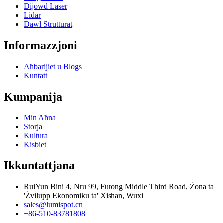
Dijowd Laser
Lidar
Dawl Strutturat
Informazzjoni
Aħbarijiet u Blogs
Kuntatt
Kumpanija
Min Aħna
Storja
Kultura
Kisbiet
Ikkuntattjana
RuiYun Bini 4, Nru 99, Furong Middle Third Road, Żona ta
'Żvilupp Ekonomiku ta' Xishan, Wuxi
sales@lumispot.cn
+86-510-83781808