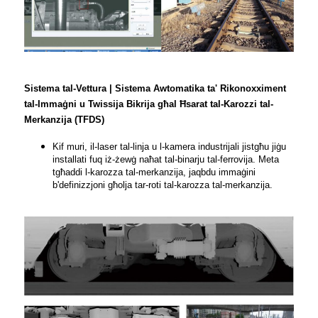
Sistema tal-Vettura | Sistema Awtomatika ta' Rikonoxximent
tal-Immaġni u Twissija Bikrija għal Ħsarat tal-Karozzi tal-
Merkanzija (TFDS)
Kif muri, il-laser tal-linja u l-kamera industrijali jistgħu jiġu
installati fuq iż-żewġ naħat tal-binarju tal-ferrovija. Meta
tgħaddi l-karozza tal-merkanzija, jaqbdu immaġini
b'definizzjoni għolja tar-roti tal-karozza tal-merkanzija.