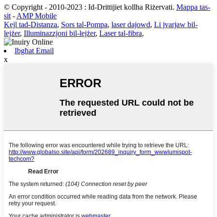
© Copyright - 2010-2023 : Id-Drittijiet kollha Riżervati.
Mappa tas-
sit
-
AMP Mobile
Kejl tad-Distanza
,
Sors tal-Pompa
,
laser dajowd
,
Li jvarjaw bil-
lejżer
,
Illuminazzjoni bil-lejżer
,
Laser tal-fibra
,
Ibgħat Email
x