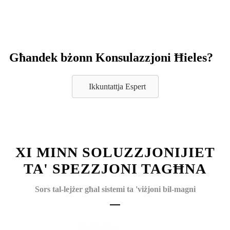
Għandek bżonn Konsulazzjoni Ħieles?
Ikkuntattja Espert
XI MINN SOLUZZJONIJIET
TA' SPEZZJONI TAGĦNA
Sors tal-lejżer għal sistemi ta 'viżjoni bil-magni