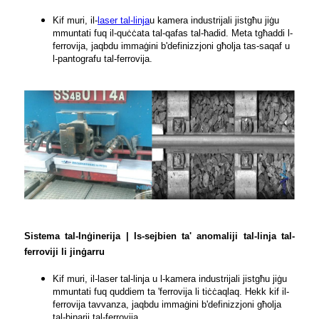
Kif muri, il-
laser tal-linja
u kamera industrijali jistgħu jiġu
mmuntati fuq il-quċċata tal-qafas tal-ħadid. Meta tgħaddi l-
ferrovija, jaqbdu immaġini b'definizzjoni għolja tas-saqaf u
l-pantografu tal-ferrovija.
Sistema tal-Inġinerija | Is-sejbien ta' anomaliji tal-linja tal-
ferroviji li jinġarru
Kif muri, il-laser tal-linja u l-kamera industrijali jistgħu jiġu
mmuntati fuq quddiem ta 'ferrovija li tiċċaqlaq. Hekk kif il-
ferrovija tavvanza, jaqbdu immaġini b'definizzjoni għolja
tal-binarji tal-ferrovija.