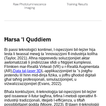
Ħarsa 'l Quddiem
Bi passi teknoloġiċi kontinwi, l-ispezzjoni bil-lejżer hija
lesta li twassal mewġ ta 'innovazzjoni fl-industrija kollha
(Taylor, 2021). Aħna nipprevedu soluzzjonijiet aktar
awtomatizzati li jindirizzaw sfidi u ħtiġijiet kumplessi.
Flimkien mar-Realtà Virtwali (VR) u r-Realtà Augmentata
(AR),
Data tal-laser 3D
L-applikazzjonijiet ta ''s jistgħu
jestendu lil hinn mid-dinja fiżika, u joffru għodod diġitali
għal taħriġ professjonali, simulazzjonijiet, u
viżwalizzazzjonijiet (Evans, 2022).
Bħala konklużjoni, it-teknoloġija tal-ispezzjoni bil-lejżer
qed issawwar il-futur tagħna, tirfina l-metodi operattivi fl-
industriji tradizzjonali, ittejjeb l-effiċjenza, u tiftaħ
possibbiltajiet ġodda (Moore, 2023). B'dawn it-teknoloġiji