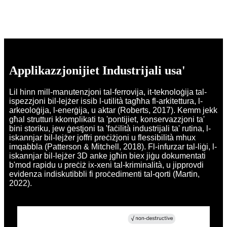
Applikazzjonijiet Industrijali usa'
Lil hinn mill-manutenzjoni tal-ferrovija, it-teknoloġija tal-
ispezzjoni bil-lejżer issib l-utilità tagħha fl-arkitettura, l-
arkeoloġija, l-enerġija, u aktar (Roberts, 2017). Kemm jekk
għal strutturi kkomplikati ta 'pontijiet, konservazzjoni ta'
bini storiku, jew ġestjoni ta 'faċilità industrijali ta' rutina, l-
iskannjar bil-lejżer joffri preċiżjoni u flessibilità mhux
imqabbla (Patterson & Mitchell, 2018). Fl-infurzar tal-liġi, l-
iskannjar bil-lejżer 3D anke jgħin biex jiġu dokumentati
b'mod rapidu u preċiż ix-xeni tal-kriminalità, u jipprovdi
evidenza indiskutibbli fi proċedimenti tal-qorti (Martin,
2022).