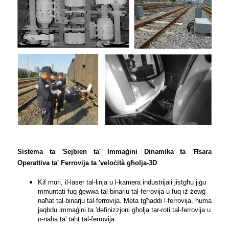
Sistema ta 'Sejbien ta' Immaġini Dinamika ta 'Ħsara
Operattiva ta' Ferrovija ta 'veloċità għolja-3D
Kif muri, il-laser tal-linja u l-kamera industrijali jistgħu jiġu
mmuntati fuq ġewwa tal-binarju tal-ferrovija u fuq iż-żewġ
naħat tal-binarju tal-ferrovija. Meta tgħaddi l-ferrovija, huma
jaqbdu immaġini ta 'definizzjoni għolja tar-roti tal-ferrovija u
n-naħa ta' taħt tal-ferrovija.