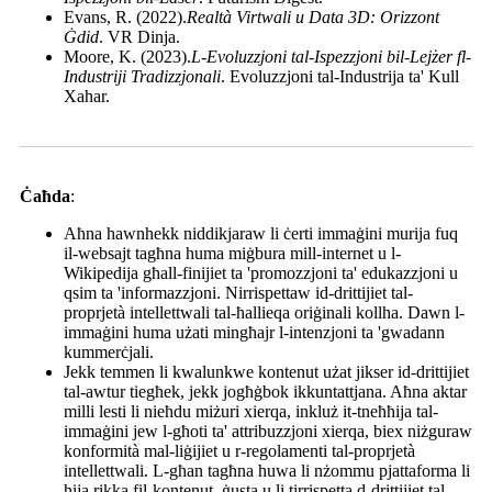
Evans, R. (2022).
Realtà Virtwali u Data 3D: Orizzont
Ġdid
. VR Dinja.
Moore, K. (2023).
L-Evoluzzjoni tal-Ispezzjoni bil-Lejżer fl-
Industriji Tradizzjonali
. Evoluzzjoni tal-Industrija ta' Kull
Xahar.
Ċaħda
:
Aħna hawnhekk niddikjaraw li ċerti immaġini murija fuq
il-websajt tagħna huma miġbura mill-internet u l-
Wikipedija għall-finijiet ta 'promozzjoni ta' edukazzjoni u
qsim ta 'informazzjoni. Nirrispettaw id-drittijiet tal-
proprjetà intellettwali tal-ħallieqa oriġinali kollha. Dawn l-
immaġini huma użati mingħajr l-intenzjoni ta 'gwadann
kummerċjali.
Jekk temmen li kwalunkwe kontenut użat jikser id-drittijiet
tal-awtur tiegħek, jekk jogħġbok ikkuntattjana. Aħna aktar
milli lesti li nieħdu miżuri xierqa, inkluż it-tneħħija tal-
immaġini jew l-għoti ta' attribuzzjoni xierqa, biex niżguraw
konformità mal-liġijiet u r-regolamenti tal-proprjetà
intellettwali. L-għan tagħna huwa li nżommu pjattaforma li
hija rikka fil-kontenut, ġusta u li tirrispetta d-drittijiet tal-