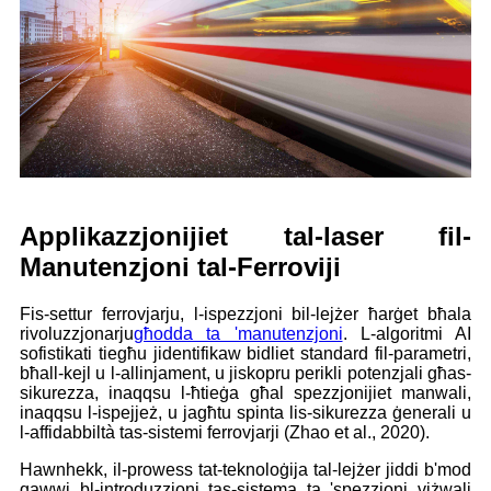
Applikazzjonijiet tal-laser fil-
Manutenzjoni tal-Ferroviji
Fis-settur ferrovjarju, l-ispezzjoni bil-lejżer ħarġet bħala
rivoluzzjonarju
għodda ta 'manutenzjoni
. L-algoritmi AI
sofistikati tiegħu jidentifikaw bidliet standard fil-parametri,
bħall-kejl u l-allinjament, u jiskopru perikli potenzjali għas-
sikurezza, inaqqsu l-ħtieġa għal spezzjonijiet manwali,
inaqqsu l-ispejjeż, u jagħtu spinta lis-sikurezza ġenerali u
l-affidabbiltà tas-sistemi ferrovjarji (Zhao et al., 2020).
Hawnhekk, il-prowess tat-teknoloġija tal-lejżer jiddi b'mod
qawwi bl-introduzzjoni tas-sistema ta 'spezzjoni viżwali