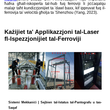
ħafna għall-iskoperta tal-hub fuq ferroviji li jiċċaqalqu
malajr taħt kundizzjonijiet ta 'dawl baxx, kif ippruvat fuq il-
ferrovija ta' veloċità għolja ta 'Shenzhou (Yang, 2023).
Każijiet ta' Applikazzjoni tal-Laser
fl-Ispezzjonijiet tal-Ferroviji
Sistemi Mekkaniċi | Sejbien tal-Istatus tal-Pantografu u tas-
Saqaf