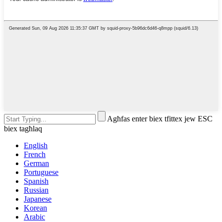
Agħfas enter biex tfittex jew ESC
biex tagħlaq
English
French
German
Portuguese
Spanish
Russian
Japanese
Korean
Arabic