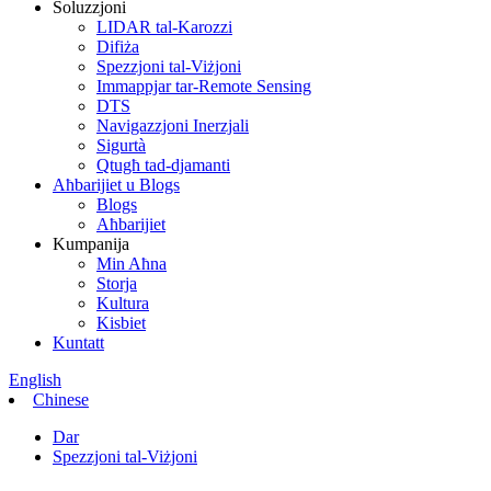
Soluzzjoni
LIDAR tal-Karozzi
Difiża
Spezzjoni tal-Viżjoni
Immappjar tar-Remote Sensing
DTS
Navigazzjoni Inerzjali
Sigurtà
Qtugħ tad-djamanti
Aħbarijiet u Blogs
Blogs
Aħbarijiet
Kumpanija
Min Aħna
Storja
Kultura
Kisbiet
Kuntatt
English
Chinese
Dar
Spezzjoni tal-Viżjoni