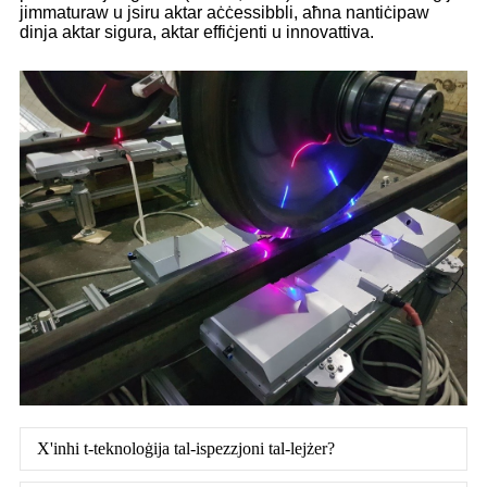
jimmaturaw u jsiru aktar aċċessibbli, aħna nantiċipaw
dinja aktar sigura, aktar effiċjenti u innovattiva.
X'inhi t-teknoloġija tal-ispezzjoni tal-lejżer?