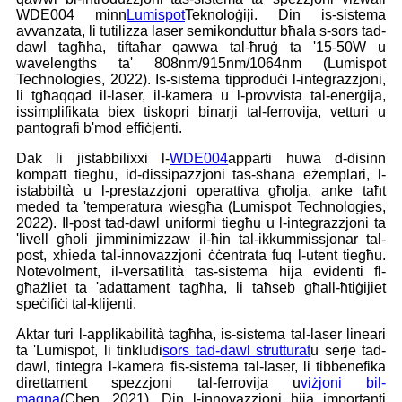
WDE004 minn
Lumispot
Teknoloġiji. Din is-sistema
avvanzata, li tutilizza laser semikonduttur bħala s-sors tad-
dawl tagħha, tiftaħar qawwa tal-ħruġ ta '15-50W u
wavelengths ta' 808nm/915nm/1064nm (Lumispot
Technologies, 2022). Is-sistema tipproduċi l-integrazzjoni,
li tgħaqqad il-laser, il-kamera u l-provvista tal-enerġija,
issimplifikata biex tiskopri binarji tal-ferrovija, vetturi u
pantografi b'mod effiċjenti.
Dak li jistabbilixxi l-
WDE004
apparti huwa d-disinn
kompatt tiegħu, id-dissipazzjoni tas-sħana eżemplari, l-
istabbiltà u l-prestazzjoni operattiva għolja, anke taħt
meded ta 'temperatura wiesgħa (Lumispot Technologies,
2022). Il-post tad-dawl uniformi tiegħu u l-integrazzjoni ta
'livell għoli jimminimizzaw il-ħin tal-ikkummissjonar tal-
post, xhieda tal-innovazzjoni ċċentrata fuq l-utent tiegħu.
Notevolment, il-versatilità tas-sistema hija evidenti fl-
għażliet ta 'adattament tagħha, li taħseb għall-ħtiġijiet
speċifiċi tal-klijenti.
Aktar turi l-applikabilità tagħha, is-sistema tal-laser lineari
ta 'Lumispot, li tinkludi
sors tad-dawl strutturat
u serje tad-
dawl, tintegra l-kamera fis-sistema tal-laser, li tibbenefika
direttament spezzjoni tal-ferrovija u
viżjoni bil-
magna
(Chen, 2021). Din l-innovazzjoni hija importanti