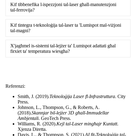
Kif tibbenefika l-ispezzjoni tal-laser għall-manutenzjoni
tal-ferrovija?
Kif tintegra t-teknoloġija tal-laser ta 'Lumispot mal-viżjoni
tal-magni?
X'jagħmel is-sistemi tal-lejżer ta' Lumispot adattati għal
firxiet ta' temperatura wiesgħa?
Referenzi:
Smith, J. (2019).
Teknoloġija Laser fl-Infrastruttura
. City
Press.
Johnson, L., Thompson, G., & Roberts, A.
(2018).
Skannjar bil-lejżer 3D għall-Immudellar
Ambjentali
. GeoTech Press.
Williams, R. (2020).
Kejl tal-Laser mingħajr Kuntatt
.
Xjenza Diretta.
Davis, L., & Thompson, S. (2021).
AI fit-Teknoloġija tal-