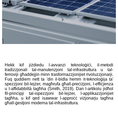
Hekk kif jiżdiedu l-avvanzi teknoloġiċi, il-metodi
tradizzjonali tal-manutenzjoni tal-infrastruttura u tal-
ferroviji għaddejjin minn trasformazzjonijiet rivoluzzjonarji.
Fuq quddiem nett ta 'din il-bidla hemm it-teknoloġija ta'
spezzjoni bil-lejżer, magħrufa għall-preċiżjoni, l-effiċjenza
u l-affidabbiltà tagħha (Smith, 2019). Dan l-artikolu jidħol
fil-prinċipji tal-ispezzjoni bil-lejżer, l-applikazzjonijiet
tagħha, u kif qed isawwar l-approċċ viżjonarju tagħna
għall-ġestjoni moderna tal-infrastruttura.