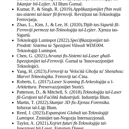
Iskanjar bil-Lejżer
. AI Illum Ġurnal.
Kumar, P., & Singh, R. (2019).
Applikazzjonijiet f'ħin reali
tas-sistemi tal-laser fil-ferroviji
. Reviżjoni tat-Teknoloġija
Ferrovjarja.
Zhao, L., Kim, J., & Lee, H. (2020).
Titjib tas-Sigurtà fil-
Ferroviji permezz tat-Teknoloġija tal-Lejżer
. Xjenza tas-
Sigurtà.
Teknoloġiji Lumispot (2022).
Speċifikazzjonijiet tal-
Prodott: Sistema ta 'Spezzjoni Viżwali WDE004
.
Teknoloġiji Lumispot.
Chen, G. (2021).
Avvanzi fis-Sistemi tal-Laser għall-
Ispezzjonijiet tal-Ferroviji
. Ġurnal ta 'Innovazzjonijiet
Teknoloġiċi.
Yang, H. (2023).
Ferroviji ta 'Veloċità Għolja ta' Shenzhou:
Marvel Teknoloġika
. Ferroviji taċ-Ċina.
Roberts, L. (2017).
Laser Scanning fl-Arkeoloġija u l-
Arkitettura
. Preservazzjonijiet Storiċi.
Patterson, D., & Mitchell, S. (2018).
Teknoloġija tal-Laser
fil-Ġestjoni tal-Faċilità Industrijali
. Industrija Illum.
Martin, T. (2022).
Skanjar 3D fix-Xjenza Forensika
.
Infurzar tal-Liġi Illum.
Reed, J. (2023).
Espansjoni Globali tat-Teknoloġiji
Lumispot
. Żminijiet tan-Negozju Internazzjonali.
Taylor, A. (2021).
Xejriet futuri fit-Teknoloġija tal-
Ispezzjoni bil-Laser
. Futurism Digest.