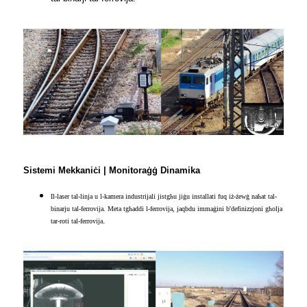
Sistemi Mekkaniċi | Monitoraġġ Dinamika
Il-laser tal-linja u l-kamera industrijali jistgħu jiġu installati fuq iż-żewġ naħat tal-
binarju tal-ferrovija. Meta tgħaddi l-ferrovija, jaqbdu immaġini b'definizzjoni għolja
.
tar-roti tal-ferrovija