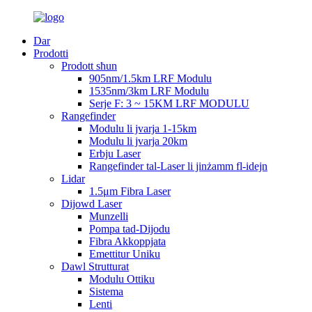
Dar
Prodotti
Prodott sħun
905nm/1.5km LRF Modulu
1535nm/3km LRF Modulu
Serje F: 3 ~ 15KM LRF MODULU
Rangefinder
Modulu li jvarja 1-15km
Modulu li jvarja 20km
Erbju Laser
Rangefinder tal-Laser li jinżamm fl-idejn
Lidar
1.5μm Fibra Laser
Dijowd Laser
Munzelli
Pompa tad-Dijodu
Fibra Akkoppjata
Emettitur Uniku
Dawl Strutturat
Modulu Ottiku
Sistema
Lenti