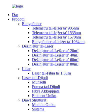
Dar
Prodotti
Rangefinder
Telemetru tal-lejżer ta' 905nm
Telemetru tal-lejżer ta' 1535nm
Telemetru tal-lejżer ta' 1570nm
Rangefinder tal-lejżer ta' 1064nm
Deżinjatur tal-Laser
Deżinjatur tal-Lejżer ta' 20mJ
Deżinjatur tal-Lejżer ta' 40mJ
Deżinjatur tal-Lejżer ta' 60mJ
Deżinjatur tal-Lejżer ta' 80mJ
Lidar
Laser tal-Fibra ta' 1.5μm
Laser tad-Dijodi
Munzelli
Pompa tad-Dijodi
Fibra Akkoppjata
Emittent Uniku
Dawl Strutturat
Modulu Ottiku
Sistema