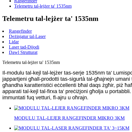
Rangefinder
Telemetru tal-lejżer ta' 1535nm
Telemetru tal-lejżer ta' 1535nm
Rangefinder
Deżinjatur tal-Laser
Lidar
Laser tad-Dijodi
Dawl Strutturat
Telemetru tal-lejżer ta' 1535nm
Il-modulu tal-kejl tal-lejżer tas-serje 1535nm ta' Lumis
jappartjeni għall-prodotti tas-sigurtà tal-għajnejn umani t
għandha karatteristiċi eċċellenti bħal daqs żgħir, piż ħa
apparati tal-kejl tal-firxa ta' preċiżjoni għolja u portabbli
immuntati fuq vetturi, fl-ajru u oħrajn.
MODULU TAL-LEJER RANGEFINDER MIKRO 3KM