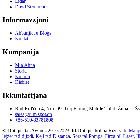
Lidar
Dawl Strutturat
Informazzjoni
Aħbarijiet u Blogs
Kuntatt
Kumpanija
Min Aħna
Storja
Kultura
Kisbiet
Ikkuntattjana
Bini RuiYun 4, Nru. 99, Triq Furong Middle Third, Żona ta' 
sales@lumispot.cn
+86-510-83781808
© Drittijiet tal-Awtur - 2010-2023: Id-Drittijiet kollha Riżervati.
Mappa
lejżer tad-dijodi
,
Kejl tad-Distanza
,
Sors tal-Pompa
,
Firxa bil-Laser
,
I