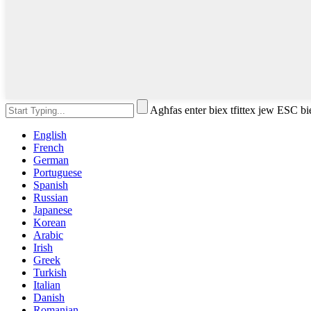
Agħfas enter biex tfittex jew ESC bi
English
French
German
Portuguese
Spanish
Russian
Japanese
Korean
Arabic
Irish
Greek
Turkish
Italian
Danish
Romanian