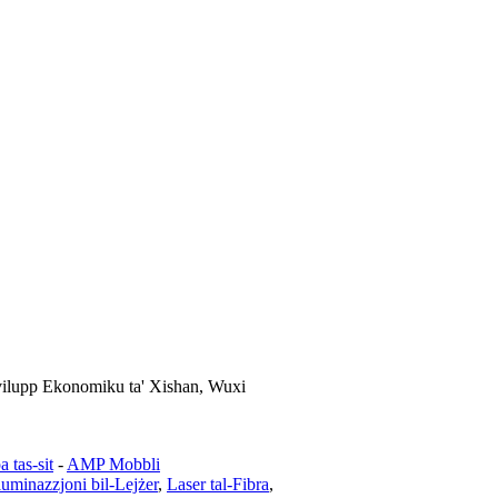
Żvilupp Ekonomiku ta' Xishan, Wuxi
 tas-sit
-
AMP Mobbli
lluminazzjoni bil-Lejżer
,
Laser tal-Fibra
,