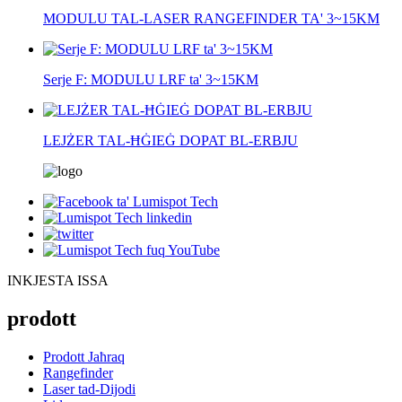
MODULU TAL-LASER RANGEFINDER TA' 3~15KM
Serje F: MODULU LRF ta' 3~15KM
LEJŻER TAL-ĦĠIEĠ DOPAT BL-ERBJU
INKJESTA ISSA
prodott
Prodott Jaħraq
Rangefinder
Laser tad-Dijodi