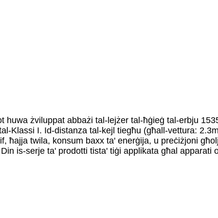
pot huwa żviluppat abbażi tal-lejżer tal-ħġieġ tal-erbju 1
al-Klassi I. Id-distanza tal-kejl tiegħu (għall-vettura: 2.3m
fif, ħajja twila, konsum baxx ta' enerġija, u preċiżjoni għ
. Din is-serje ta' prodotti tista' tiġi applikata għal apparati