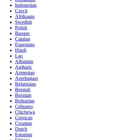
Indonesian
Czech
Afrikaans
Swedish
Polish
Basque
Catalan
Esperanto
Hindi
Lao
Albanian
Amharic
Armenian
Azerbaijani
Belarusian
Bengali
Bosnian
Bulgarian
Cebuano
Chichewa
Corsican
Croatian
Dutch
Estonian