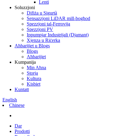
Lenti
Soluzzjoni
Difiża u Sigurtà
Sensazzjoni LiDAR mill-bogħod
Spezzjoni tal-Ferrovija
Spezzjoni PV
Ippumpjar Industrijali (Djamant)
Xjenza u Riċerka
Aħbarijiet u Blogs
Blogs
Aħbarijiet
Kumpanija
Min Aħna
Storja
Kultura
Kisbiet
Kuntatt
English
Chinese
Dar
Prodotti