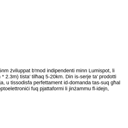
535nm żviluppat b'mod indipendenti minn Lumispot, li
 * 2.3m) tista' tilħaq 5-20km. Din is-serje ta' prodotti
olja, u tissodisfa perfettament id-domanda tas-suq għal
 optoelettroniċi fuq pjattaformi li jinżammu fl-idejn,