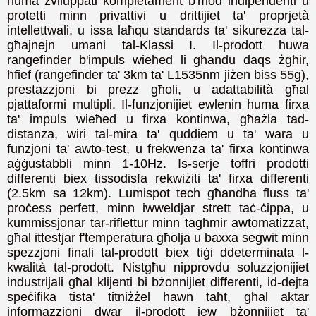
huma żviluppati kompletament b'mod indipendenti u
protetti minn privattivi u drittijiet ta' proprjetà
intellettwali, u issa laħqu standards ta' sikurezza tal-
għajnejn umani tal-Klassi I. Il-prodott huwa
rangefinder b'impuls wieħed li għandu daqs żgħir,
ħfief (rangefinder ta' 3km ta' L1535nm jiżen biss 55g),
prestazzjoni bi prezz għoli, u adattabilità għal
pjattaformi multipli. Il-funzjonijiet ewlenin huma firxa
ta' impuls wieħed u firxa kontinwa, għażla tad-
distanza, wiri tal-mira ta' quddiem u ta' wara u
funzjoni ta' awto-test, u frekwenza ta' firxa kontinwa
aġġustabbli minn 1-10Hz. Is-serje toffri prodotti
differenti biex tissodisfa rekwiżiti ta' firxa differenti
(2.5km sa 12km). Lumispot tech għandha fluss ta'
proċess perfett, minn iwweldjar strett taċ-ċippa, u
kummissjonar tar-riflettur minn tagħmir awtomatizzat,
għal ittestjar f'temperatura għolja u baxxa segwit minn
spezzjoni finali tal-prodott biex tiġi ddeterminata l-
kwalità tal-prodott. Nistgħu nipprovdu soluzzjonijiet
industrijali għal klijenti bi bżonnijiet differenti, id-dejta
speċifika tista' titniżżel hawn taħt, għal aktar
informazzjoni dwar il-prodott jew bżonnijiet ta'