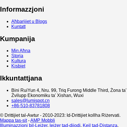
Informazzjoni
Aħbarijiet u Blogs
Kuntatt
Kumpanija
Min Aħna
Storja
Kultura
Kisbiet
Ikkuntattjana
Bini RuiYun 4, Nru. 99, Triq Furong Middle Third, Żona ta'
Żvilupp Ekonomiku ta' Xishan, Wuxi
sales@lumispot.cn
+86-510-83781808
© Drittijiet tal-Awtur - 2010-2023: Id-Drittijiet kollha Riżervati.
Mappa tas-sit
-
AMP Mobbli
Illuminazzjoni bil-Lejżer
,
lejżer tad-dijodi
,
Kejl tad-Distanza
,