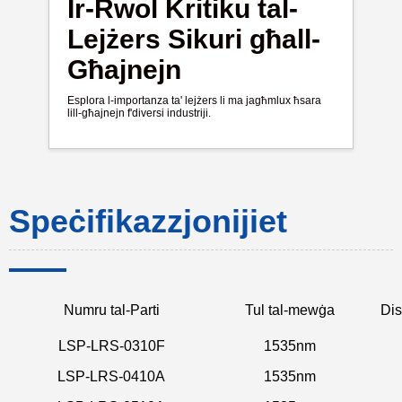
Ir-Rwol Kritiku tal-
Lejżers Sikuri għall-
Għajnejn
Esplora l-importanza ta' lejżers li ma jagħmlux ħsara
lill-għajnejn f'diversi industriji.
Speċifikazzjonijiet
Numru tal-Parti
Tul tal-mewġa
Dis
LSP-LRS-0310F
1535nm
LSP-LRS-0410A
1535nm