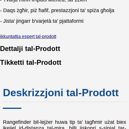
- Daqs żgħir, piż ħafif, prestazzjoni ta' spiża għolja
- Jista' jinġarr b'varjetà ta' pjattaformi
ikkuntattja espert tal-prodott
Dettalji tal-Prodott
Tikketti tal-Prodott
Deskrizzjoni tal-Prodott
Rangefinder bil-lejżer huwa tip ta' tagħmir użat biex
ikejjel id-distanza tal-mira, billi jiskopri s-sinjal tar-