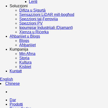
Lenti
Soluzzjoni
Difiża u Sigurtà
Sensazzjoni LiDAR mill-bogħod
Spezzjoni tal-Ferrovija
Spezzjoni PV
Ippumpjar Industrijali (Djamant)
Xjenza u Riċerka
Aħbarijiet u Blogs
Blogs
Aħbarijiet
Kumpanija
Min Aħna
Storja
Kultura
Kisbiet
Kuntatt
English
Chinese
Dar
Prodotti