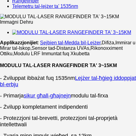
Rangefinder
Telemetru tal-lejżer ta' 1535nm
Applikazzjonijiet
:
Sejbien tal-Medda bil-Lejżer
,Difiża,Immirar u
Mirar tal-Iskop,Sensor tad-Distanza UVAs,Rikonoxximent
Ottiku,Modulu LRF Immuntat fuq Xkubetta
MODULU TAL-LASER RANGEFINDER TA' 3~15KM
- Żviluppat ibbażat fuq 1535nm
Lejżer tal-ħġieġ iddoppjat
bl-erbju
- Primarja
sikur għall-għajnejn
modulu tal-firxa
- Żvilupp kompletament indipendenti
- Protezzjoni tal-brevetti, protezzjoni tal-proprjetà
intellettwali
- Tvarja minn impuls wieħed, sa 12km