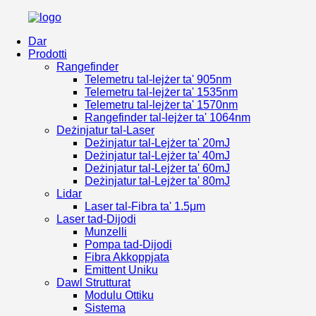
Dar
Prodotti
Rangefinder
Telemetru tal-lejżer ta' 905nm
Telemetru tal-lejżer ta' 1535nm
Telemetru tal-lejżer ta' 1570nm
Rangefinder tal-lejżer ta' 1064nm
Deżinjatur tal-Laser
Deżinjatur tal-Lejżer ta' 20mJ
Deżinjatur tal-Lejżer ta' 40mJ
Deżinjatur tal-Lejżer ta' 60mJ
Deżinjatur tal-Lejżer ta' 80mJ
Lidar
Laser tal-Fibra ta' 1.5μm
Laser tad-Dijodi
Munzelli
Pompa tad-Dijodi
Fibra Akkoppjata
Emittent Uniku
Dawl Strutturat
Modulu Ottiku
Sistema