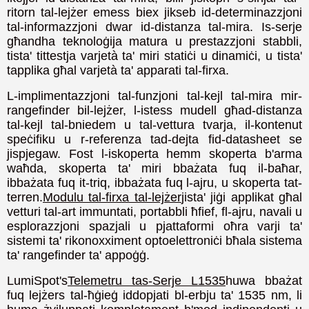
ritorn tal-lejżer emess biex jikseb id-determinazzjoni
tal-informazzjoni dwar id-distanza tal-mira. Is-serje
għandha teknoloġija matura u prestazzjoni stabbli,
tista' tittestja varjetà ta' miri statiċi u dinamiċi, u tista'
tapplika għal varjetà ta' apparati tal-firxa.
L-implimentazzjoni tal-funzjoni tal-kejl tal-mira mir-
rangefinder bil-lejżer, l-istess mudell għad-distanza
tal-kejl tal-bniedem u tal-vettura tvarja, il-kontenut
speċifiku u r-referenza tad-dejta fid-datasheet se
jispjegaw. Fost l-iskoperta hemm skoperta b'arma
waħda, skoperta ta' miri bbażata fuq il-baħar,
ibbażata fuq it-triq, ibbażata fuq l-ajru, u skoperta tat-
terren.
Modulu tal-firxa tal-lejżer
jista' jiġi applikat għal
vetturi tal-art immuntati, portabbli ħfief, fl-ajru, navali u
esplorazzjoni spazjali u pjattaformi oħra varji ta'
sistemi ta' rikonoxximent optoelettroniċi bħala sistema
ta' rangefinder ta' appoġġ.
LumiSpot's
Telemetru tas-Serje L1535
huwa bbażat
fuq lejżers tal-ħġieġ iddopjati bl-erbju ta' 1535 nm, li